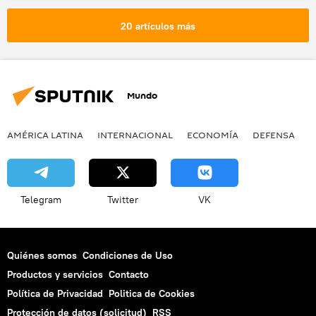
20 artículos más
Mundo
AMÉRICA LATINA
INTERNACIONAL
ECONOMÍA
DEFENSA
M
Telegram
Twitter
VK
Quiénes somos
Condiciones de Uso
Productos y servicios
Contacto
Política de Privacidad
Politica de Cookies
Protección de datos (solicitud)
RSS