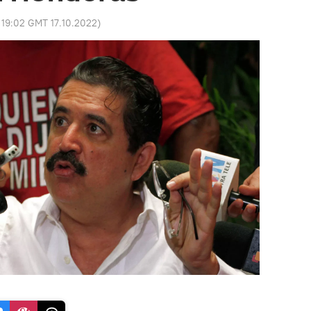
:
19:02 GMT 17.10.2022
)