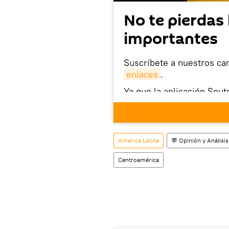
No te pierdas 
importantes
Suscríbete a nuestros ca
enlaces
.
Ya que la aplicación Sput
este enlace
puedes desca
móvil (¡solo para Android
También tenemos una cu
América Latina
💬 Opinión y Análisis
Centroamérica