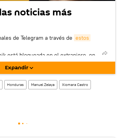
las noticias más
nales de Telegram a través de
estos
nik está bloqueada en el extranjero, en
rgarla e instalarla en tu dispositivo
Expandir
!).
enta
en la red social rusa VK
.
Honduras
Manuel Zelaya
Xiomara Castro