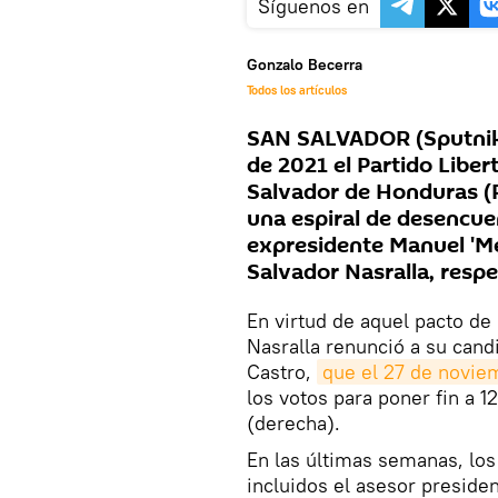
Síguenos en
Gonzalo Becerra
Todos los artículos
SAN SALVADOR (Sputnik)
de 2021 el Partido Liber
Salvador de Honduras (P
una espiral de desencuen
expresidente Manuel 'Me
Salvador Nasralla, resp
En virtud de aquel pacto d
Nasralla renunció a su cand
Castro,
que el 27 de novie
los votos para poner fin a 1
(derecha).
En las últimas semanas, los
incluidos el asesor preside