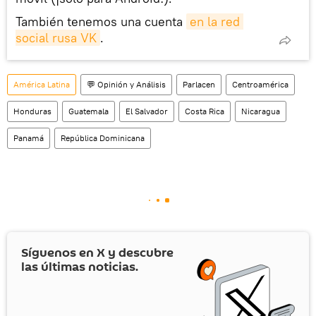
También tenemos una cuenta
en la red 
social rusa VK
.
América Latina
💬 Opinión y Análisis
Parlacen
Centroamérica
Honduras
Guatemala
El Salvador
Costa Rica
Nicaragua
Panamá
República Dominicana
Síguenos en
X
y descubre
las últimas noticias.