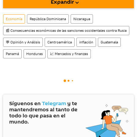
Expandir
También tenemos una cuenta
en la red 
social rusa VK
.
Economía
República Dominicana
Nicaragua
📰 Consecuencias económicas de las sanciones occidentales contra Rusia
💬 Opinión y Análisis
Centroamérica
inflación
Guatemala
Panamá
Honduras
📈 Mercados y finanzas
Síguenos en
Telegram
y te
mantendremos al tanto de
todo lo que pasa en el
mundo.