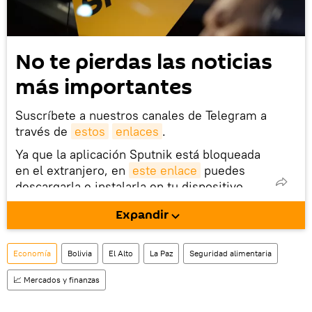
No te pierdas las noticias
más importantes
Suscríbete a nuestros canales de Telegram a
través de
estos
enlaces
.
Ya que la aplicación Sputnik está bloqueada
en el extranjero, en
este enlace
puedes
descargarla e instalarla en tu dispositivo
móvil (¡solo para Android!).
Expandir
También tenemos una cuenta
en la red 
social rusa VK
.
Economía
Bolivia
El Alto
La Paz
Seguridad alimentaria
📈 Mercados y finanzas