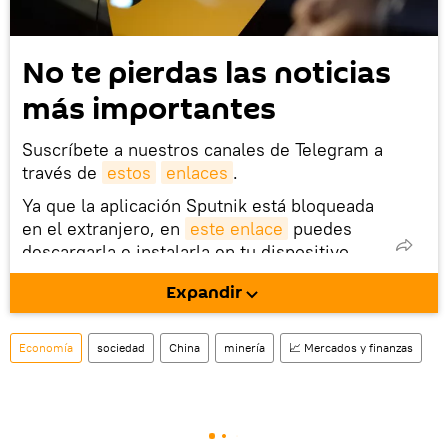
No te pierdas las noticias
más importantes
Suscríbete a nuestros canales de Telegram a
través de
estos
enlaces
.
Ya que la aplicación Sputnik está bloqueada
en el extranjero, en
este enlace
puedes
descargarla e instalarla en tu dispositivo
móvil (¡solo para Android!).
Expandir
También tenemos una cuenta
en la red 
social rusa VK
.
Economía
sociedad
China
minería
📈 Mercados y finanzas