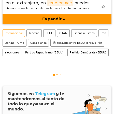
en el extranjero, en
este enlace
puedes
descargarla e instalarla en tu dispositivo
móvil (¡solo para Android!).
Expandir
Internacional
Teherán
EEUU
OTAN
Financial Times
Irán
Donald Trump
Casa Blanca
📰 Escalada entre EEUU, Israel e Irán
elecciones
Partido Republicano (EEUU)
Partido Demócrata (EEUU)
Síguenos en
Telegram
y te
mantendremos al tanto de
todo lo que pasa en el
mundo.