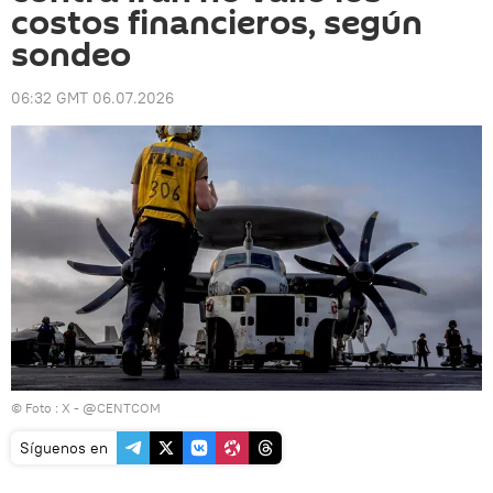
costos financieros, según
sondeo
06:32 GMT 06.07.2026
© Foto : X - @CENTCOM
Síguenos en