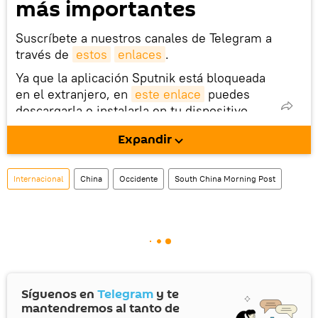
más importantes
Suscríbete a nuestros canales de Telegram a
través de
estos
enlaces
.
Ya que la aplicación Sputnik está bloqueada
en el extranjero, en
este enlace
puedes
descargarla e instalarla en tu dispositivo
móvil (¡solo para Android!).
Expandir
También tenemos una cuenta
en la red 
social rusa VK
.
Internacional
China
Occidente
South China Morning Post
Síguenos en
Telegram
y te
mantendremos al tanto de