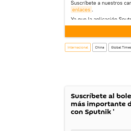
Suscríbete a nuestros ca
enlaces
.
Ya que la aplicación Sput
este enlace
puedes desca
móvil (¡solo para Android
También tenemos una cu
Internacional
China
Global Time
Suscríbete al bole
más importante d
con Sputnik '