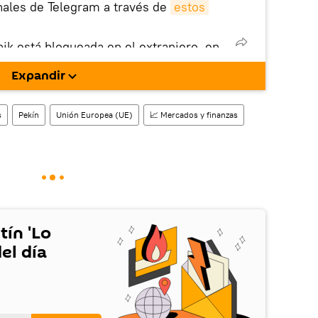
nales de Telegram a través de
estos
nik está bloqueada en el extranjero, en
rgarla e instalarla en tu dispositivo
Expandir
!).
enta
en la red social rusa VK
.
s
Pekín
Unión Europea (UE)
📈 Mercados y finanzas
tín 'Lo
el día