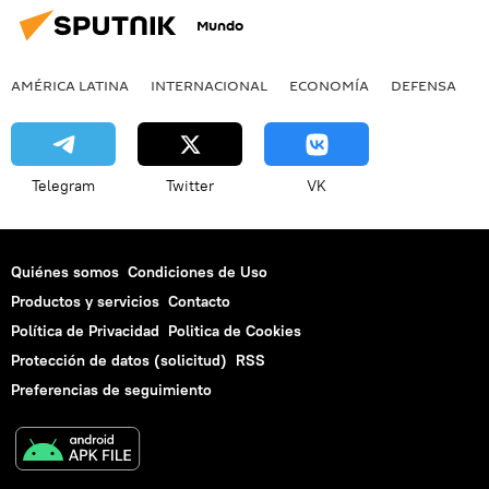
Mundo
AMÉRICA LATINA
INTERNACIONAL
ECONOMÍA
DEFENSA
M
Telegram
Twitter
VK
Quiénes somos
Condiciones de Uso
Productos y servicios
Contacto
Política de Privacidad
Politica de Cookies
Protección de datos (solicitud)
RSS
Preferencias de seguimiento