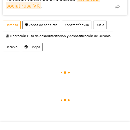
social rusa VK
.
Defensa
🛡️ Zonas de conflicto
Konstantínovka
Rusia
📰 Operación rusa de desmilitarización y desnazificación de Ucrania
Ucrania
🌍 Europa