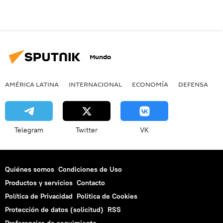
Mundo
AMÉRICA LATINA
INTERNACIONAL
ECONOMÍA
DEFENSA
M
Telegram
Twitter
VK
Quiénes somos
Condiciones de Uso
Productos y servicios
Contacto
Política de Privacidad
Politica de Cookies
Protección de datos (solicitud)
RSS