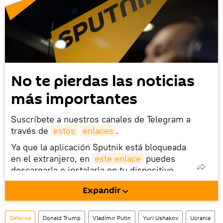
No te pierdas las noticias
más importantes
Suscríbete a nuestros canales de Telegram a
través de
estos
enlaces
.
Ya que la aplicación Sputnik está bloqueada
en el extranjero, en
este enlace
puedes
descargarla e instalarla en tu dispositivo
móvil (¡solo para Android!).
Expandir
También tenemos una cuenta
en la red 
social rusa VK
.
Defensa
Donald Trump
Vladímir Putin
Yuri Ushakov
Ucrania