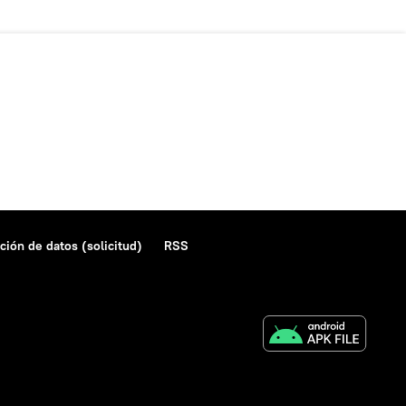
ción de datos (solicitud)
RSS