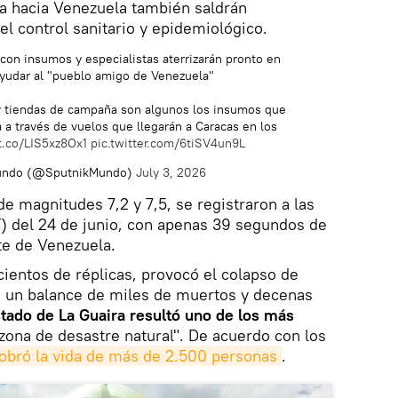
ia hacia Venezuela también saldrán
el control sanitario y epidemiológico.
con insumos y especialistas aterrizarán pronto en
ayudar al "pueblo amigo de Venezuela"
 tiendas de campaña son algunos los insumos que
 a través de vuelos que llegarán a Caracas en los
t.co/LIS5xz8Ox1
pic.twitter.com/6tiSV4un9L
Mundo (@SputnikMundo)
July 3, 2026
e magnitudes 7,2 y 7,5, se registraron a las
) del 24 de junio, con apenas 39 segundos de
rte de Venezuela.
ientos de réplicas, provocó el colapso de
jó un balance de miles de muertos y decenas
tado de La Guaira resultó uno de los más
zona de desastre natural". De acuerdo con los
obró la vida de más de 2.500 personas
.