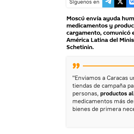
Síguenos en
Moscú envía ayuda huma
medicamentos y product
cargamento, comunicó e
América Latina del Minis
Schetinin.
"Enviamos a Caracas u
tiendas de campaña par
personas,
productos a
medicamentos más dema
bienes de primera nece