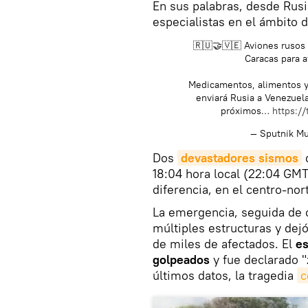
En sus palabras, desde Rus
especialistas en el ámbito d
🇷🇺🤝🇻🇪 Aviones rusos 
Caracas para 
Medicamentos, alimentos y
enviará Rusia a Venezuela
próximos…
https://
— Sputnik 
Dos
devastadores sismos
d
18:04 hora local (22:04 GMT
diferencia, en el centro-no
La emergencia, seguida de c
múltiples estructuras y de
de miles de afectados. El
es
golpeados
y fue declarado "
últimos datos, la tragedia
c