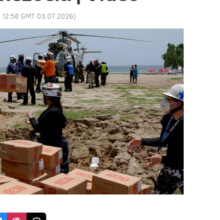
:
12:58 GMT 03.07.2026
)