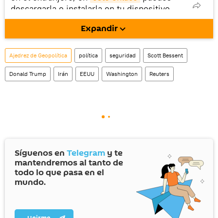
descargarla e instalarla en tu dispositivo
móvil (¡solo para Android!).
Expandir
También tenemos una cuenta
en la red 
social rusa VK
.
Ajedrez de Geopolítica
política
seguridad
Scott Bessent
Donald Trump
Irán
EEUU
Washington
Reuters
Síguenos en
Telegram
y te
mantendremos al tanto de
todo lo que pasa en el
mundo.
Unirme