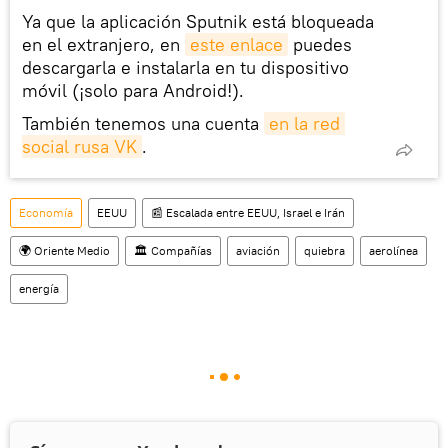
Ya que la aplicación Sputnik está bloqueada
en el extranjero, en
este enlace
puedes
descargarla e instalarla en tu dispositivo
móvil (¡solo para Android!).
También tenemos una cuenta
en la red 
social rusa VK
.
Economía
EEUU
📰 Escalada entre EEUU, Israel e Irán
🌍 Oriente Medio
🏛️ Compañías
aviación
quiebra
aerolínea
energía