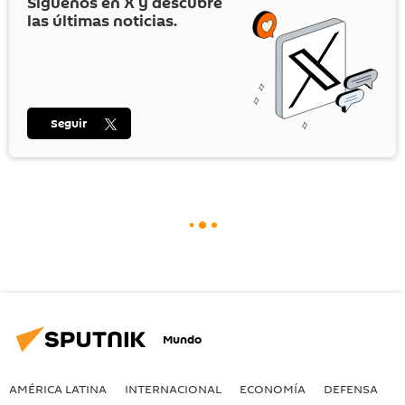
Síguenos en
X
y descubre
las últimas noticias.
Seguir
Mundo
AMÉRICA LATINA
INTERNACIONAL
ECONOMÍA
DEFENSA
M