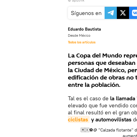
© Sputnik
Síguenos en
Eduardo Bautista
Desde México
Todos los artículos
La Copa del Mundo repr
personas que deseaban 
la Ciudad de México, pe
edificación de obras no 
entre la población.
Tal es el caso de
la llamada
elevado que fue vendido com
al final resultó en el gran 
ciclistas
y automovilistas
d
🇲🇽⚽️🪙 "Calzada flotante" d
aumentó