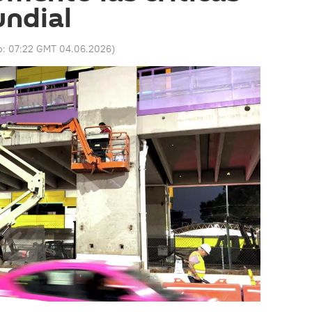
undial
o:
07:22 GMT 04.06.2026
)