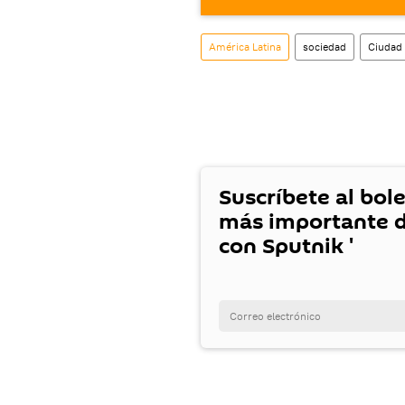
móvil (¡solo para Android
También tenemos una cu
América Latina
sociedad
Ciudad
Suscríbete al bole
más importante d
con Sputnik '