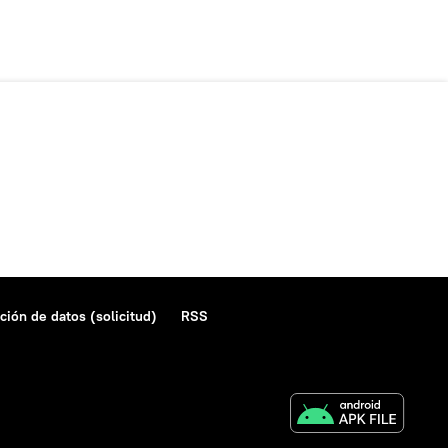
ción de datos (solicitud)
RSS