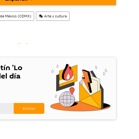
!).
enta
en la red social rusa VK
.
 de México (CDMX)
🎭 Arte y cultura
tín 'Lo
el día