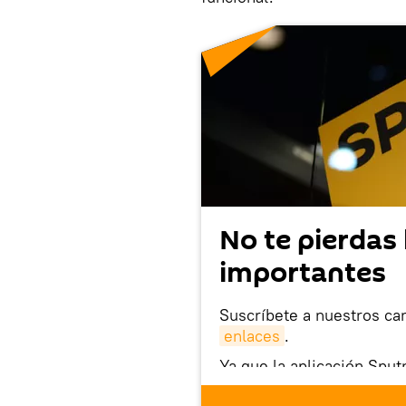
No te pierdas 
importantes
Suscríbete a nuestros ca
enlaces
.
Ya que la aplicación Sput
este enlace
puedes desca