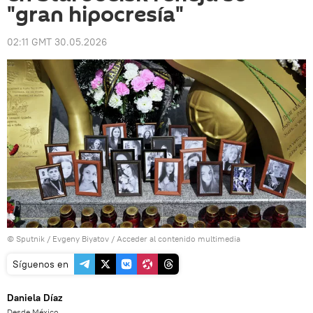
"gran hipocresía"
02:11 GMT 30.05.2026
© Sputnik / Evgeny Biyatov
/
Acceder al contenido multimedia
Síguenos en
Daniela Díaz
Desde México