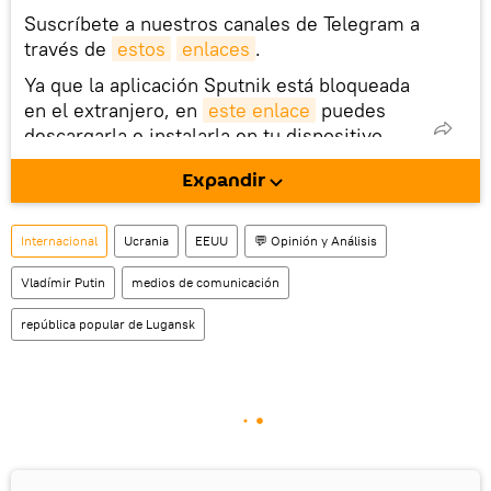
Suscríbete a nuestros canales de Telegram a
través de
estos
enlaces
.
Ya que la aplicación Sputnik está bloqueada
en el extranjero, en
este enlace
puedes
descargarla e instalarla en tu dispositivo
móvil (¡solo para Android!).
Expandir
También tenemos una cuenta
en la red 
social rusa VK
.
Internacional
Ucrania
EEUU
💬 Opinión y Análisis
Vladímir Putin
medios de comunicación
república popular de Lugansk