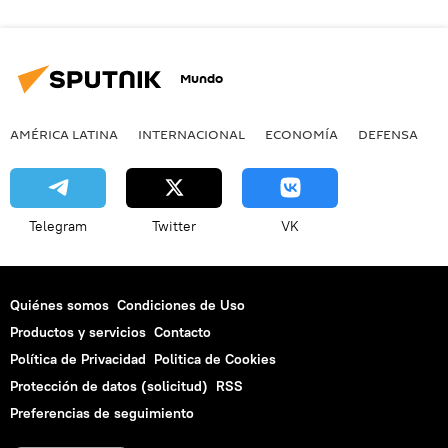
Mundo
AMÉRICA LATINA
INTERNACIONAL
ECONOMÍA
DEFENSA
M
Telegram
Twitter
VK
Quiénes somos
Condiciones de Uso
Productos y servicios
Contacto
Política de Privacidad
Politica de Cookies
Protección de datos (solicitud)
RSS
Preferencias de seguimiento