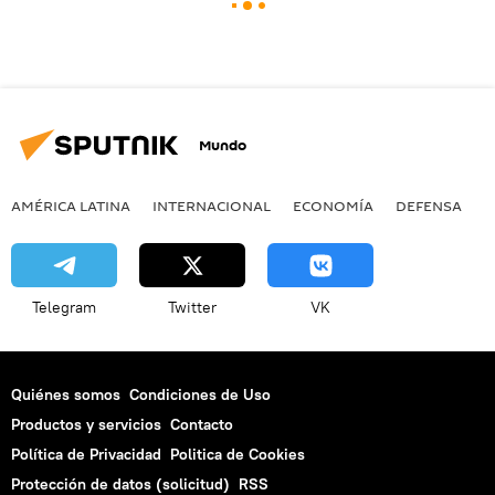
Mundo
AMÉRICA LATINA
INTERNACIONAL
ECONOMÍA
DEFENSA
M
Telegram
Twitter
VK
Quiénes somos
Condiciones de Uso
Productos y servicios
Contacto
Política de Privacidad
Politica de Cookies
Protección de datos (solicitud)
RSS