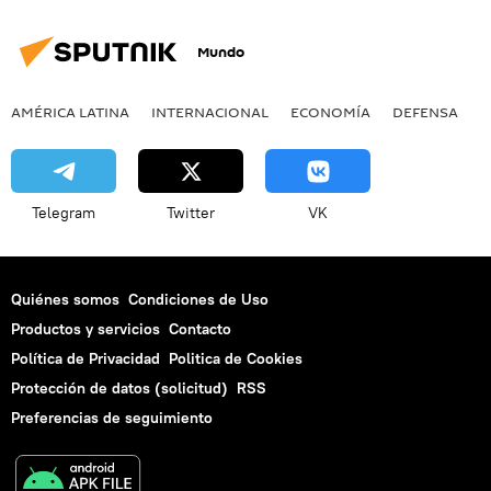
Mundo
AMÉRICA LATINA
INTERNACIONAL
ECONOMÍA
DEFENSA
M
Telegram
Twitter
VK
Quiénes somos
Condiciones de Uso
Productos y servicios
Contacto
Política de Privacidad
Politica de Cookies
Protección de datos (solicitud)
RSS
Preferencias de seguimiento