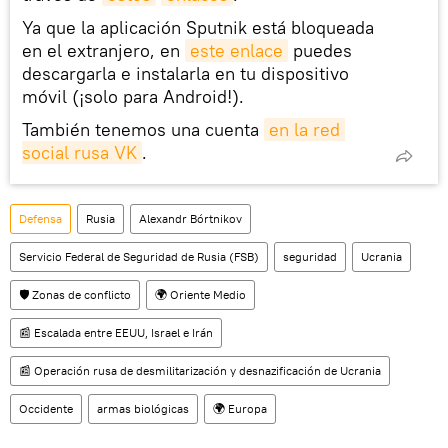
Ya que la aplicación Sputnik está bloqueada
en el extranjero, en
este enlace
puedes
descargarla e instalarla en tu dispositivo
móvil (¡solo para Android!).
También tenemos una cuenta
en la red 
social rusa VK
.
Defensa
Rusia
Alexandr Bórtnikov
Servicio Federal de Seguridad de Rusia (FSB)
seguridad
Ucrania
🛡️ Zonas de conflicto
🌍 Oriente Medio
📰 Escalada entre EEUU, Israel e Irán
📰 Operación rusa de desmilitarización y desnazificación de Ucrania
Occidente
armas biológicas
🌍 Europa