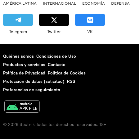
AMÉRICA LATINA
INTERNACIONAL
ECONOMÍA
DEFENSA
M
Telegram
Twitter
VK
Quiénes somos
Condiciones de Uso
Productos y servicios
Contacto
Política de Privacidad
Politica de Cookies
Protección de datos (solicitud)
RSS
Preferencias de seguimiento
© 2026 Sputnik Todos los derechos reservados. 18+