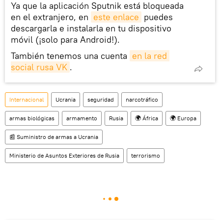
Ya que la aplicación Sputnik está bloqueada
en el extranjero, en
este enlace
puedes
descargarla e instalarla en tu dispositivo
móvil (¡solo para Android!).
También tenemos una cuenta
en la red 
social rusa VK
.
Internacional
Ucrania
seguridad
narcotráfico
armas biológicas
armamento
Rusia
🌍 África
🌍 Europa
📰 Suministro de armas a Ucrania
Ministerio de Asuntos Exteriores de Rusia
terrorismo