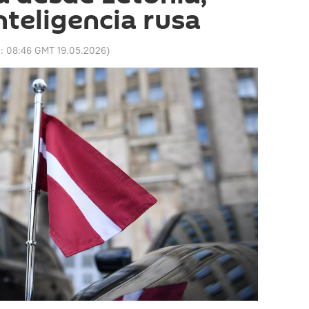
nteligencia rusa
o:
08:46 GMT 19.05.2026
)