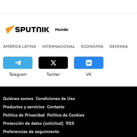
Mundo
AMÉRICA LATINA
INTERNACIONAL
ECONOMÍA
DEFENSA
M
Telegram
Twitter
VK
Quiénes somos
Condiciones de Uso
Productos y servicios
Contacto
Política de Privacidad
Politica de Cookies
Protección de datos (solicitud)
RSS
Preferencias de seguimiento