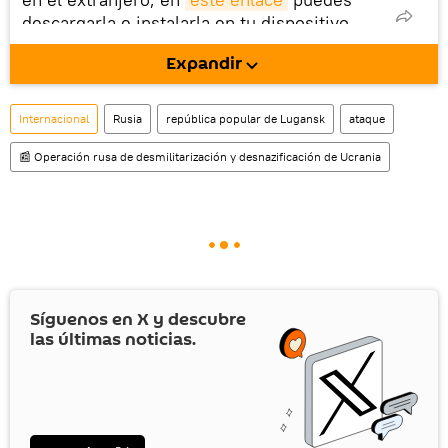
descargarla e instalarla en tu dispositivo
móvil (¡solo para Android!).
Expandir
También tenemos una cuenta
en la red 
social rusa VK
.
Internacional
Rusia
república popular de Lugansk
ataque
📰 Operación rusa de desmilitarización y desnazificación de Ucrania
Síguenos en
X
y descubre
las últimas noticias.