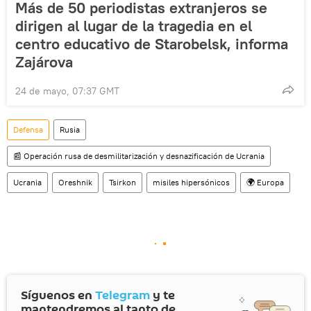
Más de 50 periodistas extranjeros se
dirigen al lugar de la tragedia en el
centro educativo de Starobelsk, informa
Zajárova
24 de mayo, 07:37 GMT
Defensa
Rusia
📰 Operación rusa de desmilitarización y desnazificación de Ucrania
Ucrania
Oreshnik
Tsirkon
misiles hipersónicos
🌍 Europa
Síguenos en
Telegram
y te
mantendremos al tanto de