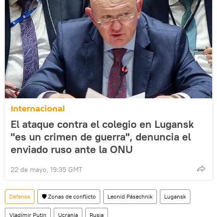
Internacional
El ataque contra el colegio en Lugansk
"es un crimen de guerra", denuncia el
enviado ruso ante la ONU
22 de mayo, 19:35 GMT
Defensa
🛡️ Zonas de conflicto
Leonid Pásechnik
Lugansk
Vladímir Putin
Ucrania
Rusia