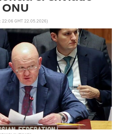
a ONU
o:
22:06 GMT 22.05.2026
)