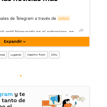
nales de Telegram a través de
estos
nik está bloqueada en el extranjero, en
rgarla e instalarla en tu dispositivo
Expandir
!).
nzia
Lugansk
Vladímir Putin
ONU
gram
y te
 tanto de
en el