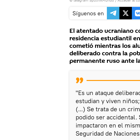
© telegram SputnikMundo
/
Acceder al c
Síguenos en
El atentado ucraniano c
residencia estudiantil e
cometió mientras los a
deliberado contra la pobl
permanente ruso ante la
"Es un ataque deliberad
estudian y viven niños;
(...) Se trata de un cr
podido ser accidental.
impactaron en el mismo
Seguridad de Naciones