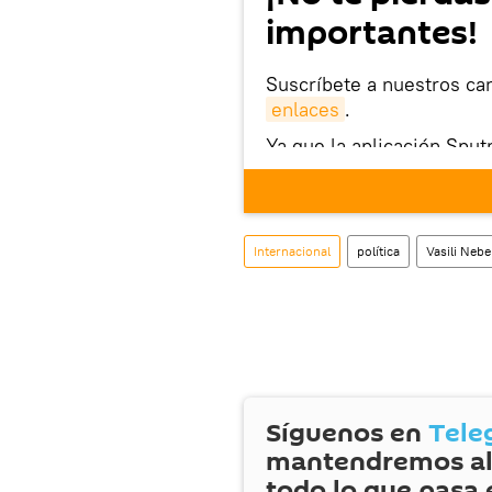
importantes!
Suscríbete a nuestros ca
enlaces
.
Ya que la aplicación Sput
este enlace
puedes desca
móvil (¡solo para Android
Internacional
política
Vasili Nebe
Síguenos en
Tele
mantendremos al
todo lo que pasa 