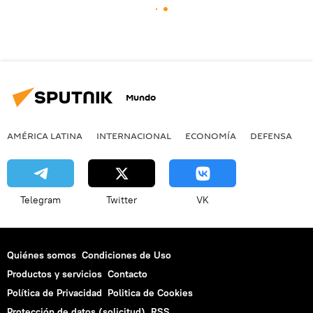
Mundo
AMÉRICA LATINA
INTERNACIONAL
ECONOMÍA
DEFENSA
M
Telegram
Twitter
VK
Quiénes somos
Condiciones de Uso
Productos y servicios
Contacto
Política de Privacidad
Politica de Cookies
Protección de datos (solicitud)
RSS