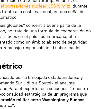
inistración de Donald Trump. En abril, el
ó el portaaviones nuclear USS Nimitz
durante
 frente a la costa nacional, en una señal de
plomático.
es globales" concentra buena parte de la
on, se trata de una fórmula de cooperación en
s críticos en el país sudamericano, el mar
entado como un ámbito abierto de seguridad
a zona bajo responsabilidad soberana del
métrico
nunciado por la Embajada estadounidense y
ando Sur", dijo a Sputnik el analista
ani. Para el experto, esa secuencia "muestra
reccionalidad estratégica de
un programa que
peración militar entre Washington y Buenos
étrica".