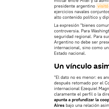
militar entre Milei y la adm
presidente argentino
visit
ejercicios navales conjuntos
alto contenido político y di
La expresión "bienes comun
controversia. Para Washingt
seguridad regional. Para su
Argentino no debe ser pres
internacional, sino como un
Estado nacional.
Un vínculo asi
"El dato no es menor: es a
después retomado por el Com
internacional Ezequiel Magn
claramente el perfil o la di
apunta a profundizar la coo
Aires
bajo una relación asim