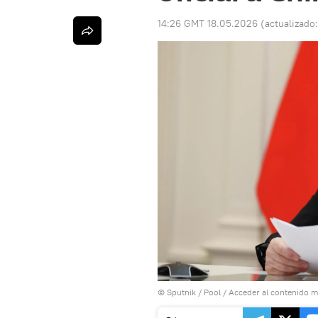
14:26 GMT 18.05.2026
(actualizado
© Sputnik / Pool
/
Acceder al contenido m