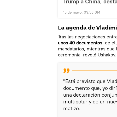
Trump a China, desta
15 de mayo, 09:53 GMT
La agenda de Vladími
Tras las negociaciones entr
unos 40 documentos
, de e
mandatarios, mientras que l
ceremonia, reveló Ushakov.
"Está previsto que Vlad
documento que, yo dirí
una declaración conju
multipolar y de un nuev
matizó.