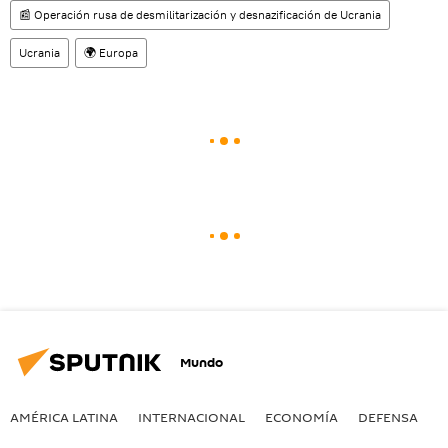
📰 Operación rusa de desmilitarización y desnazificación de Ucrania
Ucrania
🌍 Europa
Mundo
AMÉRICA LATINA
INTERNACIONAL
ECONOMÍA
DEFENSA
M