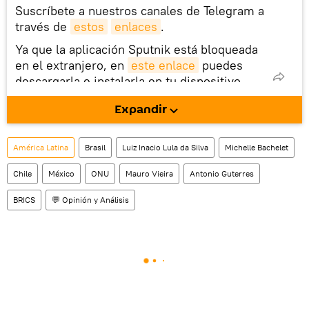
Suscríbete a nuestros canales de Telegram a
través de
estos
enlaces
.
Ya que la aplicación Sputnik está bloqueada
en el extranjero, en
este enlace
puedes
descargarla e instalarla en tu dispositivo
móvil (¡solo para Android!).
Expandir
También tenemos una cuenta
en la red 
social rusa VK
.
América Latina
Brasil
Luiz Inacio Lula da Silva
Michelle Bachelet
Chile
México
ONU
Mauro Vieira
Antonio Guterres
BRICS
💬 Opinión y Análisis