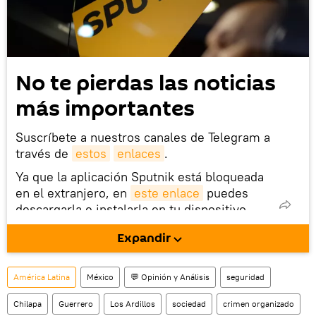
No te pierdas las noticias
más importantes
Suscríbete a nuestros canales de Telegram a
través de
estos
enlaces
.
Ya que la aplicación Sputnik está bloqueada
en el extranjero, en
este enlace
puedes
descargarla e instalarla en tu dispositivo
móvil (¡solo para Android!).
Expandir
También tenemos una cuenta
en la red 
social rusa VK
.
América Latina
México
💬 Opinión y Análisis
seguridad
Chilapa
Guerrero
Los Ardillos
sociedad
crimen organizado