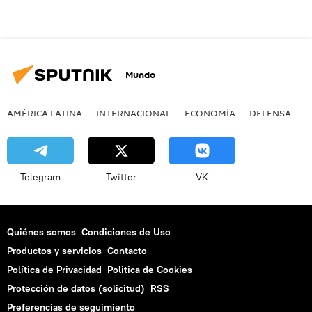
Mundo
AMÉRICA LATINA
INTERNACIONAL
ECONOMÍA
DEFENSA
M
Telegram
Twitter
VK
Quiénes somos
Condiciones de Uso
Productos y servicios
Contacto
Política de Privacidad
Politica de Cookies
Protección de datos (solicitud)
RSS
Preferencias de seguimiento