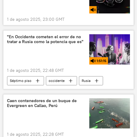
1 de agosto 2025, 23:00 GMT
"En Occidente cometen el error de no
tratar a Rusia como la potencia que es"
1:51:15
1 de agosto 2025, 22:48 GMT
Séptimo piso
occidente
Rusia
EEUU
Vladímir Putin
Volodímir Zelenski
Occidente
Caen contenedores de un buque de
Evergreen en Callao, Perú
política
1 de agosto 2025, 22:28 GMT