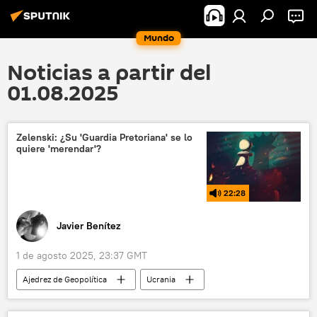
Mundo
Noticias a partir del
01.08.2025
Zelenski: ¿Su 'Guardia Pretoriana' se lo
quiere 'merendar'?
22:28
Javier Benítez
1 de agosto 2025, 23:37 GMT
Ajedrez de Geopolítica
Ucrania
Volodímir Zelenski
Rusia