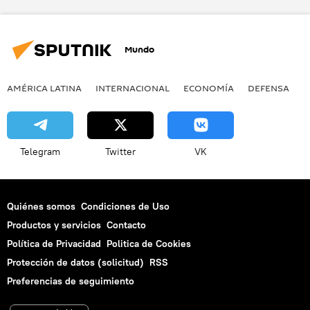
Mundo
AMÉRICA LATINA
INTERNACIONAL
ECONOMÍA
DEFENSA
M
Telegram
Twitter
VK
Quiénes somos
Condiciones de Uso
Productos y servicios
Contacto
Política de Privacidad
Politica de Cookies
Protección de datos (solicitud)
RSS
Preferencias de seguimiento