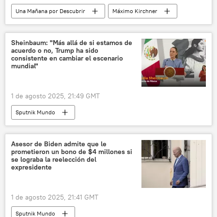
Una Mañana por Descubrir
Máximo Kirchner
Luis Caputo
Argentina
Consejo Nacional de Investigaciones Científicas y Técnicas de Argentina (CONICET)
Sheinbaum: "Más allá de si estamos de
acuerdo o no, Trump ha sido
sociedad
consistente en cambiar el escenario
mundial"
1 de agosto 2025, 21:49 GMT
Sputnik Mundo
Asesor de Biden admite que le
prometieron un bono de $4 millones si
se lograba la reelección del
expresidente
1 de agosto 2025, 21:41 GMT
Sputnik Mundo