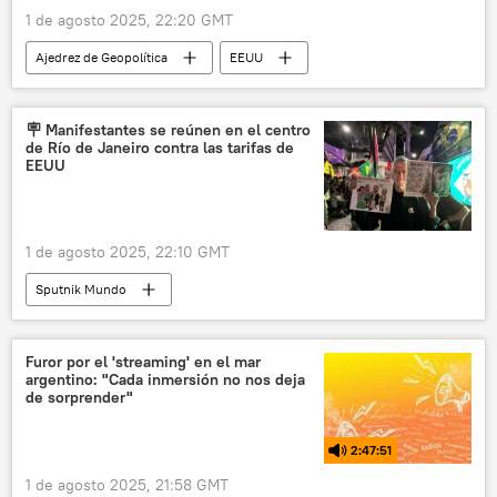
1 de agosto 2025, 22:20 GMT
Ajedrez de Geopolítica
EEUU
política
Friedrich Merz
Ursula von der Leyen
Donald Trump
🪧 Manifestantes se reúnen en el centro
de Río de Janeiro contra las tarifas de
Comisión Europea
Unión Europea (UE)
EEUU
1 de agosto 2025, 22:10 GMT
Sputnik Mundo
Furor por el 'streaming' en el mar
argentino: "Cada inmersión no nos deja
de sorprender"
2:47:51
1 de agosto 2025, 21:58 GMT