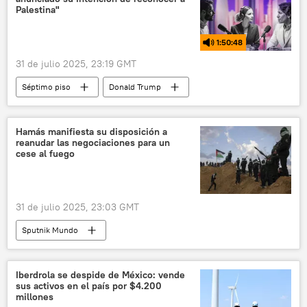
Palestina"
1:50:48
31 de julio 2025, 23:19 GMT
Séptimo piso
Donald Trump
Mark Carney
Palestina
EEUU
política
G7
Canadá
Hamás manifiesta su disposición a
reanudar las negociaciones para un
cese al fuego
31 de julio 2025, 23:03 GMT
Sputnik Mundo
Iberdrola se despide de México: vende
sus activos en el país por $4.200
millones