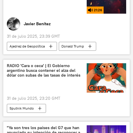
21:26
Javier Benítez
31 de julio 2025, 23:39 GMT
Ajedrez de Geopolítica
Donald Trump
Dmitri Peskov
Moscú
EEUU
Washington
política
Air Force One
RADIO 'Cara o ceca' | El Gobierno
argentino busca contener el alza del
Casa Blanca
dólar con subas de las tasas de interés
31 de julio 2025, 23:20 GMT
Sputnik Mundo
"Ya son tres los países del G7 que han
anunciado su intención de reconocer a