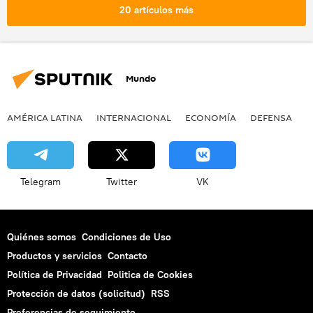
20 artículos más
Mundo
AMÉRICA LATINA
INTERNACIONAL
ECONOMÍA
DEFENSA
M
Telegram
Twitter
VK
Quiénes somos
Condiciones de Uso
Productos y servicios
Contacto
Política de Privacidad
Politica de Cookies
Protección de datos (solicitud)
RSS
Preferencias de seguimiento