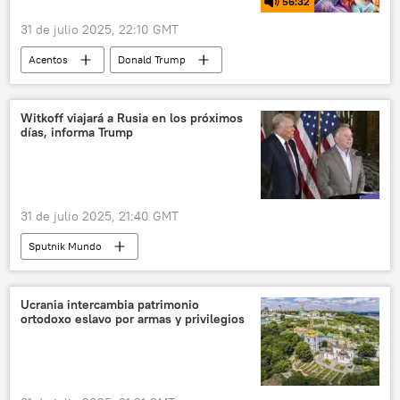
56:32
31 de julio 2025, 22:10 GMT
Acentos
Donald Trump
Dilma Rousseff
Brasil
Washington
EEUU
Witkoff viajará a Rusia en los próximos
días, informa Trump
31 de julio 2025, 21:40 GMT
Sputnik Mundo
Ucrania intercambia patrimonio
ortodoxo eslavo por armas y privilegios