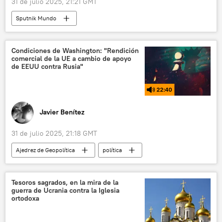
31 de julio 2025, 21:21 GMT
Sputnik Mundo
Condiciones de Washington: "Rendición
comercial de la UE a cambio de apoyo
de EEUU contra Rusia"
22:40
Javier Benítez
31 de julio 2025, 21:18 GMT
Ajedrez de Geopolítica
política
Dmitri Medvédev
EEUU
Moscú
Ucrania
Donald Trump
Tesoros sagrados, en la mira de la
guerra de Ucrania contra la Iglesia
Comisión Europea
ortodoxa