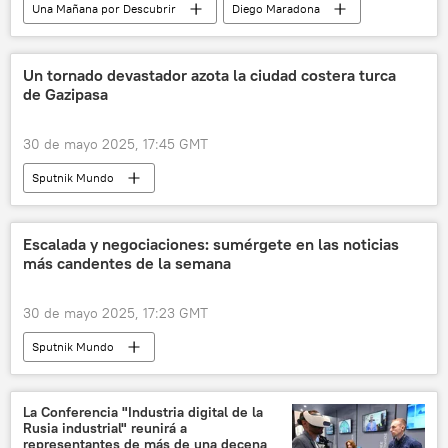
Una Mañana por Descubrir
Diego Maradona
Argentina
justicia
📈 Mercados y finanzas
dólar
Un tornado devastador azota la ciudad costera turca
de Gazipasa
30 de mayo 2025, 17:45 GMT
Sputnik Mundo
Escalada y negociaciones: sumérgete en las noticias
más candentes de la semana
30 de mayo 2025, 17:23 GMT
Sputnik Mundo
La Conferencia "Industria digital de la
Rusia industrial" reunirá a
representantes de más de una decena