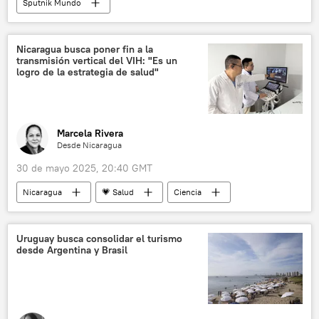
Sputnik Mundo
Nicaragua busca poner fin a la
transmisión vertical del VIH: "Es un
logro de la estrategia de salud"
Marcela Rivera
Desde Nicaragua
30 de mayo 2025, 20:40 GMT
Nicaragua
💗 Salud
Ciencia
VIH
Managua
Organización Mundial de Salud (OMS)
Uruguay busca consolidar el turismo
desde Argentina y Brasil
Organización Panamericana de la Salud (OPS)
Cuba
💬 Entrevistas