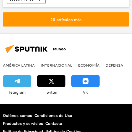
20 artículos más
Mundo
AMÉRICA LATINA
INTERNACIONAL
ECONOMÍA
DEFENSA
M
Telegram
Twitter
VK
Quiénes somos
Condiciones de Uso
Productos y servicios
Contacto
Política de Privacidad
Politica de Cookies