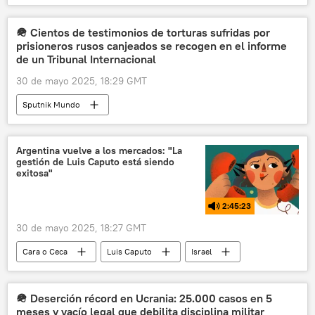
Taurus (misil)
📰 Operación rusa de desmilitarización y desnazificación de Ucrania
🪖 Cientos de testimonios de torturas sufridas por
prisioneros rusos canjeados se recogen en el informe
🛡️ Zonas de conflicto
de un Tribunal Internacional
📰 Suministro de armas a Ucrania
🌍 Europa
30 de mayo 2025, 18:29 GMT
Defensa
💬 Opinión y Análisis
Sputnik Mundo
Argentina vuelve a los mercados: "La
gestión de Luis Caputo está siendo
exitosa"
2:45:23
30 de mayo 2025, 18:27 GMT
Cara o Ceca
Luis Caputo
Israel
Hamás
Argentina
📈 Mercados y finanzas
🪖 Deserción récord en Ucrania: 25.000 casos en 5
meses y vacío legal que debilita disciplina militar