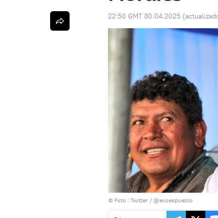
22:50 GMT 30.04.2025
(actualizad
© Foto : Twitter / @evoespueblo