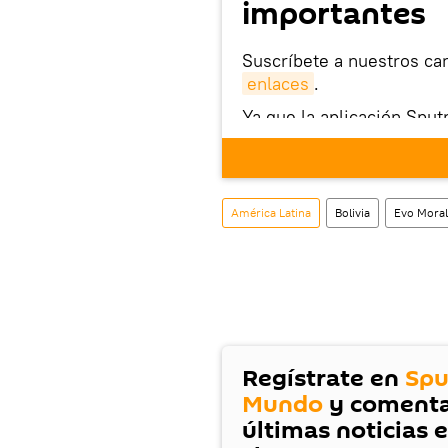
importantes
Suscríbete a nuestros ca
enlaces
.
Ya que la aplicación Sput
este enlace
puedes desca
móvil (¡solo para Android
También tenemos una cu
América Latina
Bolivia
Evo Moral
Regístrate en
Spu
Mundo
y comenta
últimas noticias 