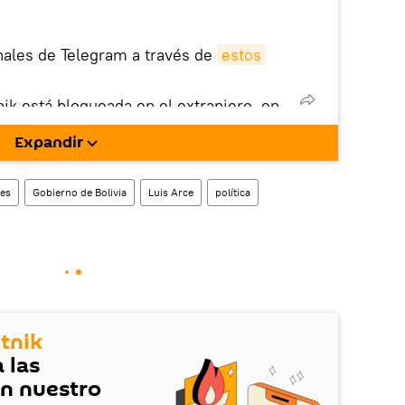
nales de Telegram a través de
estos
nik está bloqueada en el extranjero, en
rgarla e instalarla en tu dispositivo
Expandir
!).
enta
en la red social rusa VK
.
es
Gobierno de Bolivia
Luis Arce
política
tnik
 las
en nuestro