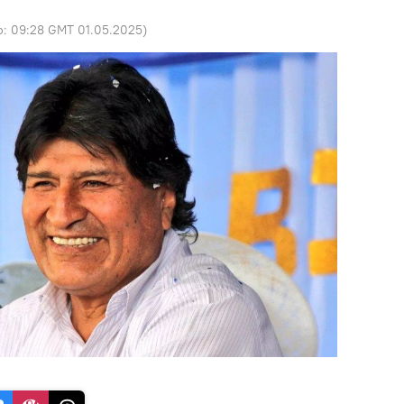
o:
09:28 GMT 01.05.2025
)