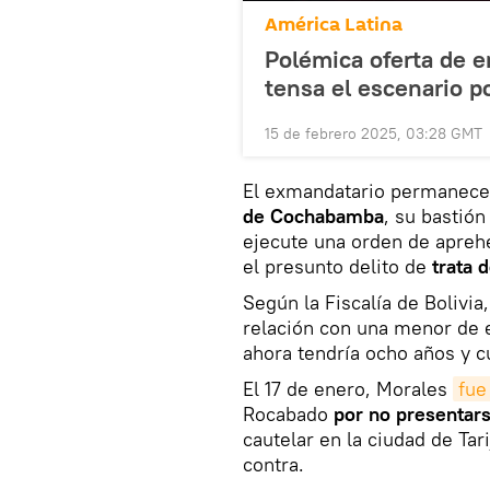
América Latina
Polémica oferta de e
tensa el escenario po
15 de febrero 2025, 03:28 GMT
El exmandatario permanece
de Cochabamba
, su bastión
ejecute una orden de aprehe
el presunto delito de
trata 
Según la Fiscalía de Bolivia
relación con una menor de e
ahora tendría ocho años y 
El 17 de enero, Morales
fue
Rocabado
por no presentar
cautelar en la ciudad de Tar
contra.