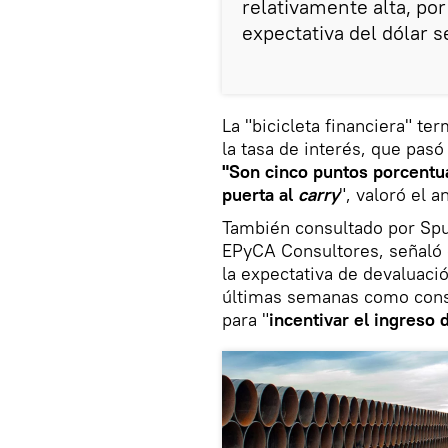
relativamente alta, po
expectativa del dólar s
La "bicicleta financiera" t
la tasa de interés, que pas
"Son cinco puntos porcentu
puerta al
carry
", valoró el an
También consultado por Sput
EPyCA Consultores, señaló
la expectativa de devaluaci
últimas semanas como cons
para "
incentivar el ingreso 