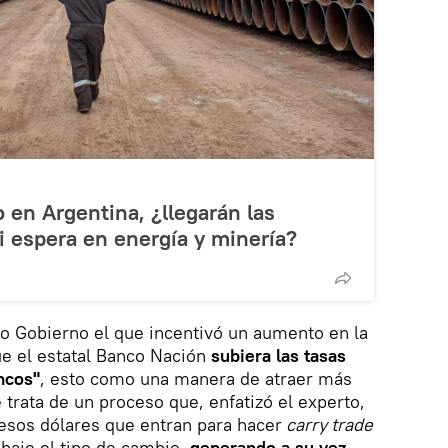
o en Argentina, ¿llegarán las
i espera en energía y minería?
pio Gobierno el que incentivó un aumento en la
ue el estatal Banco Nación
subiera las tasas
ncos"
, esto como una manera de atraer más
e trata de un proceso que, enfatizó el experto,
"esos dólares que entran para hacer
carry trade
 baje el tipo de cambio,
generando a su vez