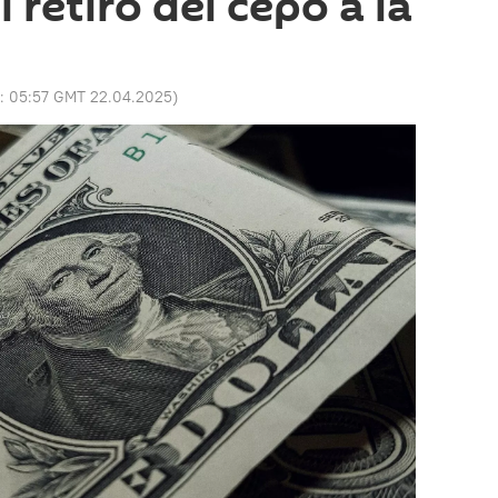
 retiro del cepo a la
o:
05:57 GMT 22.04.2025
)