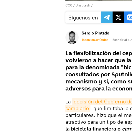
CC0
/
Unsplash
/
Síguenos en
Sergio Pintado
Todos los artículos
Escribir al au
La flexibilización del ce
volvieron a hacer que la
para la denominada "bici
consultados por Sputnik
mecanismo y si, como s
adversos para la econom
La
decisión del Gobierno de
cambiario
, que limitaba la
particulares, hizo que el me
atractivo para un tipo de es
la bicicleta financiera o
carr