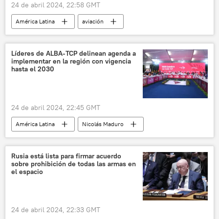
24 de abril 2024, 22:58 GMT
América Latina
aviación
aviación civil
México
Brasil
Colombia
Venezuela
Latam
Líderes de ALBA-TCP delinean agenda a
implementar en la región con vigencia
Avianca
📈 Mercados y finanzas
hasta el 2030
🏛️ Compañías
💬 Opinión y Análisis
24 de abril 2024, 22:45 GMT
América Latina
Nicolás Maduro
Hugo Chávez
Fidel Castro
Venezuela
Bolivia
Brasil
Rusia está lista para firmar acuerdo
sobre prohibición de todas las armas en
ALBA
política
el espacio
24 de abril 2024, 22:33 GMT