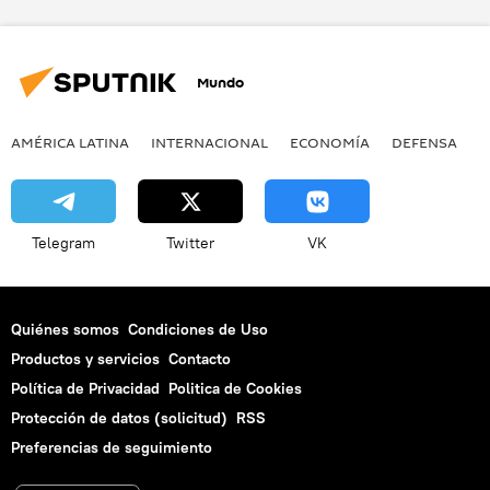
Mundo
AMÉRICA LATINA
INTERNACIONAL
ECONOMÍA
DEFENSA
M
Telegram
Twitter
VK
Quiénes somos
Condiciones de Uso
Productos y servicios
Contacto
Política de Privacidad
Politica de Cookies
Protección de datos (solicitud)
RSS
Preferencias de seguimiento