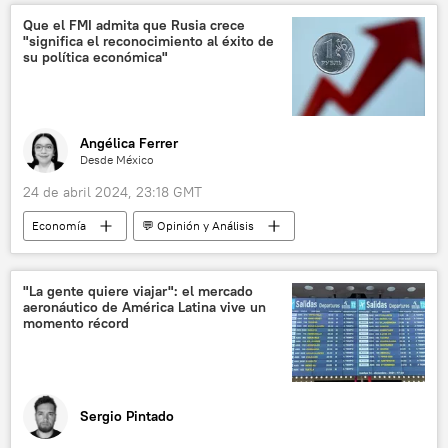
Movimiento Ciudadano
Jorge Álvarez Máynez
Que el FMI admita que Rusia crece
"significa el reconocimiento al éxito de
Elecciones presidenciales en México (2024)
su política económica"
política
💬 Entrevistas
📈 Mercados y finanzas
Angélica Ferrer
Desde México
24 de abril 2024, 23:18 GMT
Economía
💬 Opinión y Análisis
Fondo Monetario Internacional (FMI)
Rusia
📈 Mercados y finanzas
"La gente quiere viajar": el mercado
aeronáutico de América Latina vive un
📰 Operación rusa de desmilitarización y desnazificación de Ucrania
momento récord
Occidente
Universidad Nacional Autónoma de México (UNAM)
EEUU
Moscú
Banco Mundial
Sergio Pintado