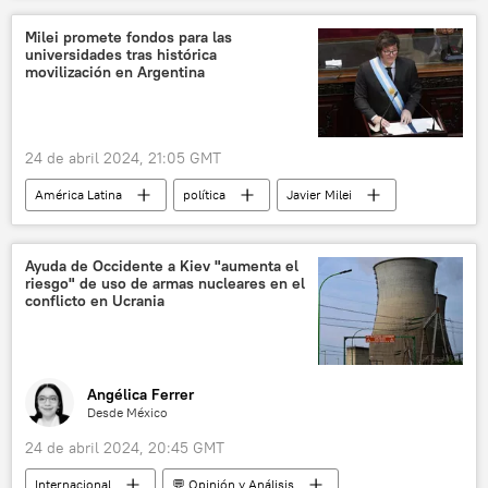
Comisión Intergubernamental
La Habana
Milei promete fondos para las
universidades tras histórica
📈 Mercados y finanzas
movilización en Argentina
24 de abril 2024, 21:05 GMT
América Latina
política
Javier Milei
Cristina Fernández de Kirchner
Argentina
Universidad de Buenos Aires (UBA)
Ayuda de Occidente a Kiev "aumenta el
riesgo" de uso de armas nucleares en el
La Libertad Avanza
📈 Mercados y finanzas
conflicto en Ucrania
Angélica Ferrer
Desde México
24 de abril 2024, 20:45 GMT
Internacional
💬 Opinión y Análisis