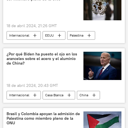
🛡️ Zonas de conflicto
18 de abril 2024, 21:26 GMT
Internacional
EEUU
Palestina
política
seguridad
ONU
¿Por qué Biden ha puesto el ojo en los
aranceles sobre el acero y el aluminio
de China?
18 de abril 2024, 20:43 GMT
Internacional
Casa Blanca
China
Joe Biden
Donald Trump
Elecciones presidenciales de EEUU (2024)
Brasil y Colombia apoyan la admisión de
Palestina como miembro pleno de la
ONU