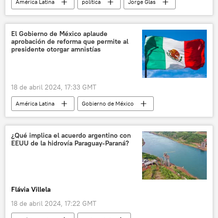
América Latina
política
Jorge Glas
Andrés Manuel López Obrador
Ecuador
México
CELAC
ONU
El Gobierno de México aplaude
aprobación de reforma que permite al
📰 Crisis diplomática entre Ecuador y México
presidente otorgar amnistías
Corte Internacional de Justicia (CIJ)
18 de abril 2024, 17:33 GMT
América Latina
Gobierno de México
política
seguridad
Andrés Manuel López Obrador
amnistía
¿Qué implica el acuerdo argentino con
EEUU de la hidrovía Paraguay-Paraná?
Flávia Villela
18 de abril 2024, 17:22 GMT