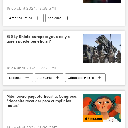
18 de abril 2024, 18:38 GMT
América Latina
sociedad
Andrés Manuel López Obrador
Luisa María Alcalde
México
El Sky Shield europeo: ¿qué es y a
quién puede beneficiar?
Organización de Estados Americanos (OEA)
Corte Interamericana de Derechos Humanos
prisión preventiva
18 de abril 2024, 18:22 GMT
Defensa
Alemania
Cúpula de Hierro
🛡️ Fuerzas Armadas
🌍 Europa
💬 Opinión y Análisis
defensa antiaérea
Milei envió paquete fiscal al Congreso:
"Necesita recaudar para cumplir las
S-400 Triumf
S-300 Favorit
metas"
MIM-104 Patriot
2:00:00
18 de abril 2024, 18:20 GMT