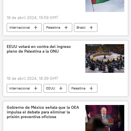
18 de abril 2024, 19:59 GMT
Internacional
Palestina
Brasil
Colombia
ONU
política
seguridad
📰 Conflicto palestino-israelí
EEUU votará en contra del ingreso
pleno de Palestina a la ONU
🛡️ Zonas de conflicto
18 de abril 2024, 18:39 GMT
Internacional
EEUU
Palestina
Washington
Consejo de Seguridad de la ONU
política
seguridad
ONU
Gobierno de México señala que la OEA
impulsa el debate para eliminar la
📰 Conflicto palestino-israelí
prisión preventiva oficiosa
🛡️ Zonas de conflicto
Israel