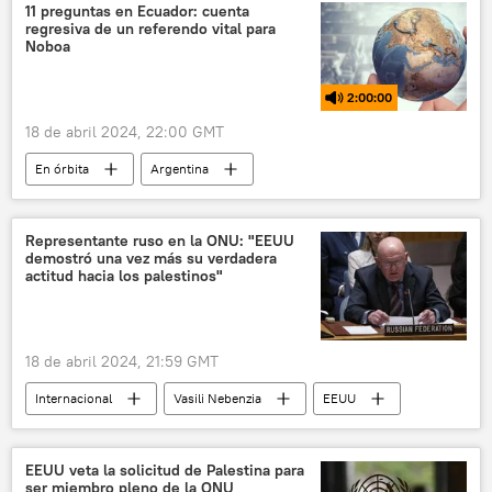
Tratado de Libre Comercio (TLC)
11 preguntas en Ecuador: cuenta
regresiva de un referendo vital para
Partido Comunista de China (PCCh)
Noboa
Ministerio de Exteriores de China
2:00:00
Elecciones presidenciales en El Salvador (2024)
18 de abril 2024, 22:00 GMT
En órbita
Argentina
Gobierno de Argentina
Congreso de Argentina
seguridad
Representante ruso en la ONU: "EEUU
demostró una vez más su verdadera
Daniel Noboa
Guillermo Lasso
actitud hacia los palestinos"
Jorge Glas
México
Asociación de Trabajadores del Estado (ATE)
18 de abril 2024, 21:59 GMT
Ecuador
Internacional
Vasili Nebenzia
EEUU
📰 Crisis diplomática entre Ecuador y México
Palestina
política
ONU
📰 Crisis de violencia criminal en Ecuador
📰 Conflicto palestino-israelí
Gobierno de Ecuador
Policía de Ecuador
EEUU veta la solicitud de Palestina para
ser miembro pleno de la ONU