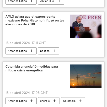
América Latina
Javier Milei
Argentina
EEUU
Mercosur
Paraná
AMLO aclara que el expresidente
mexicano Peña Nieto no influyó en las
elecciones de 2018
18 de abril 2024, 17:11 GMT
América Latina
política
Enrique Peña Nieto
Andrés Manuel López Obrador
Colombia anuncia 15 medidas para
mitigar crisis energética
Juntos Haremos Historia
Morena
Elecciones presidenciales en México (2018)
18 de abril 2024, 17:03 GMT
América Latina
energía
Colombia