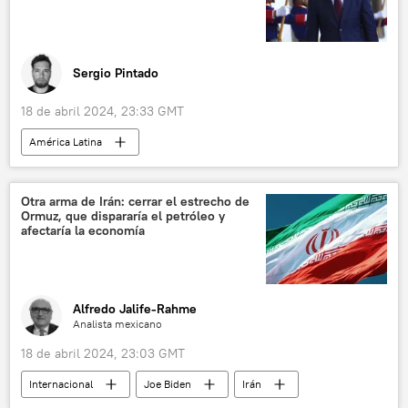
Sergio Pintado
18 de abril 2024, 23:33 GMT
América Latina
📰 Crisis diplomática entre Ecuador y México
Ecuador
Gobierno de Ecuador
Otra arma de Irán: cerrar el estrecho de
Ormuz, que dispararía el petróleo y
Daniel Noboa
política
afectaría la economía
💬 Opinión y Análisis
consulta popular
Alfredo Jalife-Rahme
Analista mexicano
18 de abril 2024, 23:03 GMT
Internacional
Joe Biden
Irán