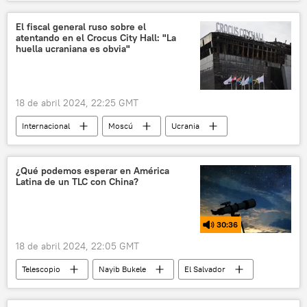
Israel
Estrecho de Ormuz
✒️ Firmas
💬 Opinión y Análisis
El fiscal general ruso sobre el
atentando en el Crocus City Hall: "La
📰 Conflicto palestino-israelí
huella ucraniana es obvia"
🛡️ Zonas de conflicto
18 de abril 2024, 22:25 GMT
Internacional
Moscú
Ucrania
Vladímir Putin
sociedad
¿Qué podemos esperar en América
Latina de un TLC con China?
30:36
18 de abril 2024, 22:05 GMT
Telescopio
Nayib Bukele
El Salvador
China
Ruta de la Seda
Pekín