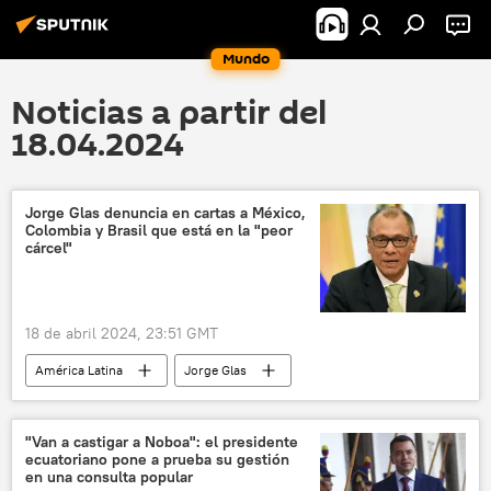
Mundo
Noticias a partir del
18.04.2024
Jorge Glas denuncia en cartas a México,
Colombia y Brasil que está en la "peor
cárcel"
18 de abril 2024, 23:51 GMT
América Latina
Jorge Glas
Andrés Manuel López Obrador
Gustavo Petro
México
Ecuador
Colombia
"Van a castigar a Noboa": el presidente
ecuatoriano pone a prueba su gestión
Movimiento Revolución Ciudadana (RC)
en una consulta popular