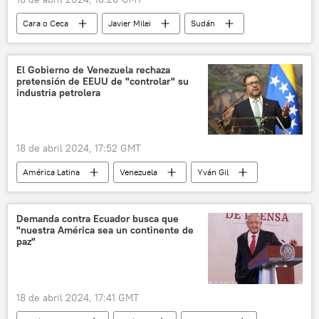
Cara o Ceca
Javier Milei
Sudán
Argentina
París
Médicos Sin Fronteras (MSF)
El Gobierno de Venezuela rechaza
pretensión de EEUU de "controlar" su
La Libertad Avanza
Gobierno de Argentina
industria petrolera
Congreso de Argentina
18 de abril 2024, 17:52 GMT
América Latina
Venezuela
Yván Gil
EEUU
petróleo
📈 Mercados y finanzas
Demanda contra Ecuador busca que
"nuestra América sea un continente de
paz"
18 de abril 2024, 17:41 GMT