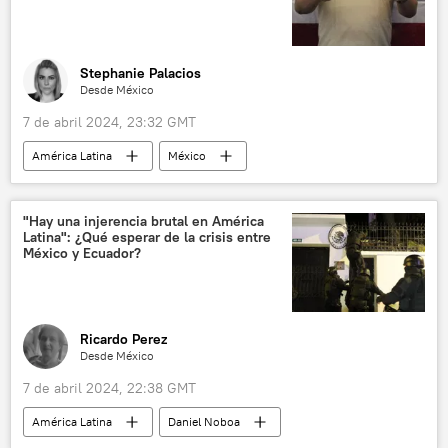
Stephanie Palacios
Desde México
7 de abril 2024, 23:32 GMT
América Latina
México
Universidad Nacional Autónoma de México (UNAM)
eclipse
sociedad
eclipse solar
"Hay una injerencia brutal en América
Latina": ¿Qué esperar de la crisis entre
Secretaría de Seguridad Ciudadana de la Ciudad de México
México y Ecuador?
🟠 Video
Ricardo Perez
Desde México
7 de abril 2024, 22:38 GMT
América Latina
Daniel Noboa