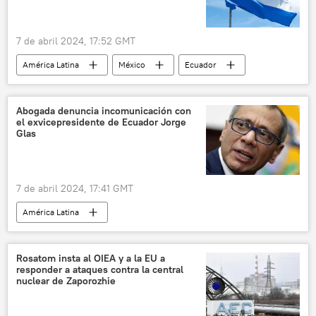
7 de abril 2024, 17:52 GMT
América Latina
México
Ecuador
Honduras
📰 Crisis diplomática entre Ecuador y México
Abogada denuncia incomunicación con
el exvicepresidente de Ecuador Jorge
Glas
7 de abril 2024, 17:41 GMT
América Latina
📰 Crisis diplomática entre Ecuador y México
Ecuador
Jorge Glas
México
Rosatom insta al OIEA y a la EU a
responder a ataques contra la central
nuclear de Zaporozhie