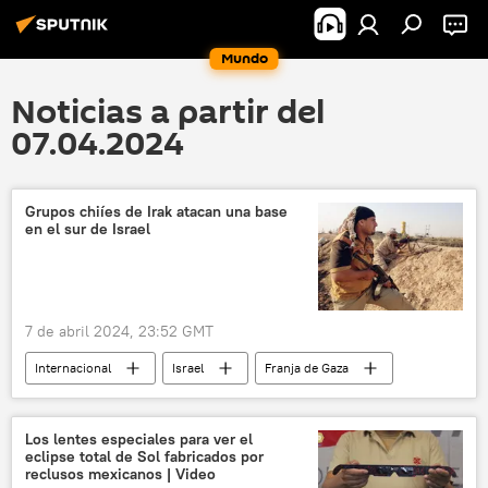
Mundo
Noticias a partir del
07.04.2024
Grupos chiíes de Irak atacan una base
en el sur de Israel
7 de abril 2024, 23:52 GMT
Internacional
Israel
Franja de Gaza
Hamás
Irak
🌍 Oriente Medio
🛡️ Zonas de conflicto
Los lentes especiales para ver el
eclipse total de Sol fabricados por
reclusos mexicanos | Video