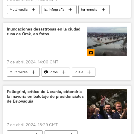
Multimedia
📊 Infografía
terremoto
medioambiente
actividad sísmica
sociedad
Inundaciones desastrosas en la ciudad
rusa de Orsk, en fotos
7 de abril 2024, 14:00 GMT
Multimedia
📷 Fotos
Rusia
catástrofe
Pellegrini, crítico de Ucrania, obtendría
la mayoría en balotaje de presidenciales
de Eslovaquia
7 de abril 2024, 13:29 GMT