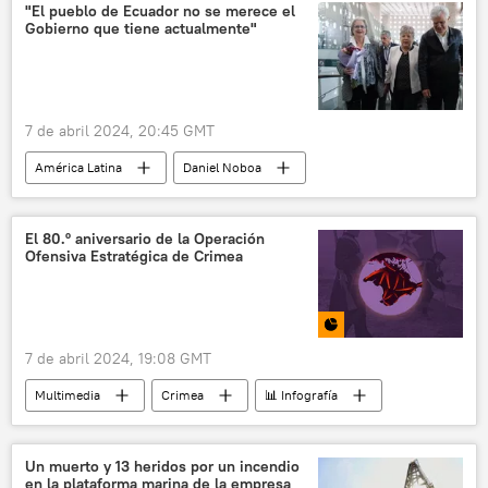
Organismo Internacional de Energía Atómica (OIEA)
"El pueblo de Ecuador no se merece el
Gobierno que tiene actualmente"
🛡️ Zonas de conflicto
Ucrania
Rusia
📰 Ataques ucranianos a la central nuclear de Zaporozhie
📰 Operación rusa de desmilitarización y desnazificación de Ucrania
7 de abril 2024, 20:45 GMT
🌍 Europa
América Latina
Daniel Noboa
México
Quito
Ecuador
política
El 80.º aniversario de la Operación
Ofensiva Estratégica de Crimea
📰 Crisis diplomática entre Ecuador y México
7 de abril 2024, 19:08 GMT
Multimedia
Crimea
📊 Infografía
🛡️ Infografías militares
Gran Guerra Patria
🛡️ Historias militares
Un muerto y 13 heridos por un incendio
en la plataforma marina de la empresa