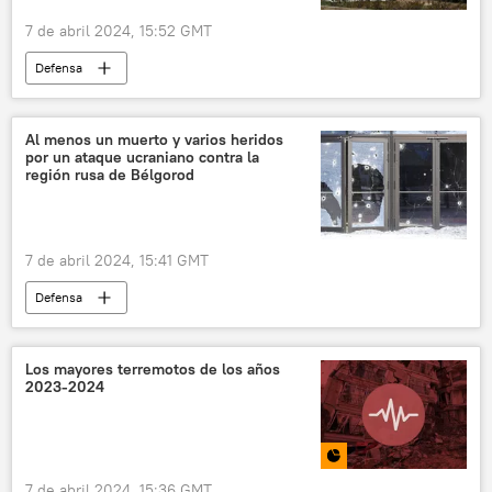
7 de abril 2024, 15:52 GMT
Defensa
📰 Operación rusa de desmilitarización y desnazificación de Ucrania
🛡️ Zonas de conflicto
Rusia
Ucrania
Al menos un muerto y varios heridos
por un ataque ucraniano contra la
Zaporozhie
🌍 Europa
región rusa de Bélgorod
📰 Ataques ucranianos a la central nuclear de Zaporozhie
7 de abril 2024, 15:41 GMT
Defensa
📰 Operación rusa de desmilitarización y desnazificación de Ucrania
🛡️ Zonas de conflicto
Rusia
Ucrania
Los mayores terremotos de los años
2023-2024
🌍 Europa
7 de abril 2024, 15:36 GMT