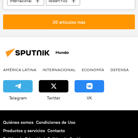
Internacional
Robert Fico
Eslovaquia
elecciones
política
20 artículos más
Mundo
AMÉRICA LATINA
INTERNACIONAL
ECONOMÍA
DEFENSA
M
Telegram
Twitter
VK
Quiénes somos
Condiciones de Uso
Productos y servicios
Contacto