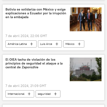
Javier Milei
Andrés Manuel López Obrador
Ecuador
Washington
Argentina
Bolivia se solidariza con México y exige
explicaciones a Ecuador por la irrupción
política
en la embajada
Organización de Estados Americanos (OEA)
Universidad Nacional Autónoma de México (UNAM)
7 de abril 2024, 22:06 GMT
CELAC
💬 Opinión y Análisis
América Latina
Luis Arce
México
📰 Crisis diplomática entre Ecuador y México
Ecuador
Quito
Andrés Manuel López Obrador
El OIEA tacha de violación de los
principios de seguridad el ataque a la
📰 Crisis diplomática entre Ecuador y México
central de Zaporozhie
Gobierno de Ecuador
CELAC
7 de abril 2024, 21:09 GMT
Internacional
seguridad
Rafael Grossi
Zaporozhie