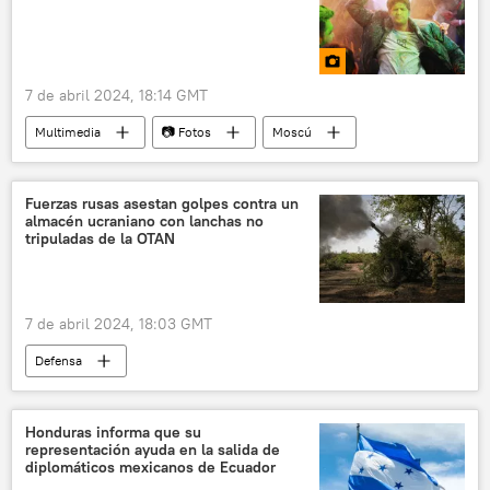
📰 Operación rusa de desmilitarización y desnazificación de Ucrania
Rusia
EEUU
7 de abril 2024, 18:14 GMT
Multimedia
📷 Fotos
Moscú
🎭 Arte y cultura
Fuerzas rusas asestan golpes contra un
almacén ucraniano con lanchas no
tripuladas de la OTAN
7 de abril 2024, 18:03 GMT
Defensa
📰 Operación rusa de desmilitarización y desnazificación de Ucrania
🛡️ Zonas de conflicto
Rusia
Ucrania
Honduras informa que su
representación ayuda en la salida de
🌍 Europa
diplomáticos mexicanos de Ecuador