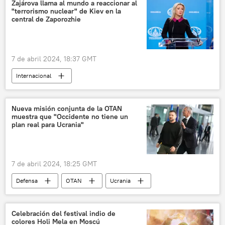
Guerra de Irak (2003)
Irak
Zajárova llama al mundo a reaccionar al
"terrorismo nuclear" de Kiev en la
Consejo de Seguridad de la ONU
central de Zaporozhie
7 de abril 2024, 18:37 GMT
Internacional
📰 Operación rusa de desmilitarización y desnazificación de Ucrania
🛡️ Zonas de conflicto
Rusia
Ucrania
Nueva misión conjunta de la OTAN
muestra que "Occidente no tiene un
María Zajárova
Zaporozhie
plan real para Ucrania"
Occidente
Volodímir Zelenski
Joe Biden
7 de abril 2024, 18:25 GMT
Organismo Internacional de Energía Atómica (OIEA)
Defensa
OTAN
Ucrania
Rosatom
🌍 Europa
💬 Opinión y Análisis
Polonia
📰 Ataques ucranianos a la central nuclear de Zaporozhie
🛡️ Zonas de conflicto
Celebración del festival indio de
colores Holi Mela en Moscú