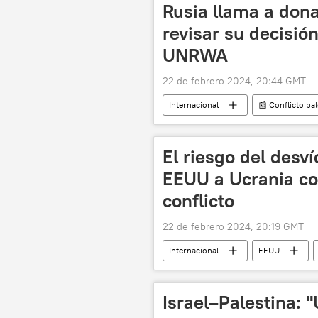
Rusia llama a dona
revisar su decisión
UNRWA
22 de febrero 2024, 20:44 GMT
Internacional
📰 Conflicto pal
Palestina
Israel
Jor
El riesgo del desv
EEUU a Ucrania co
conflicto
22 de febrero 2024, 20:19 GMT
Internacional
EEUU
Stimson Center
Donetsk
Israel–Palestina: "