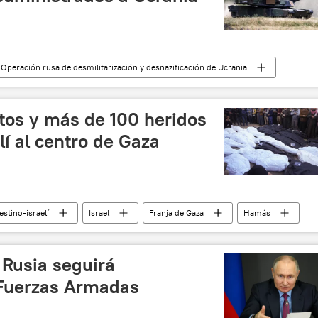
 Operación rusa de desmilitarización y desnazificación de Ucrania
EEUU
OTAN
📰 Suministro de armas a Ucrania
os y más de 100 heridos
lí al centro de Gaza
estino-israelí
Israel
Franja de Gaza
Hamás
 Rusia seguirá
 Fuerzas Armadas