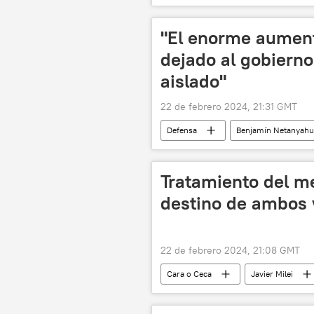
derechos humanos
"El enorme aument
dejado al gobiern
aislado"
22 de febrero 2024, 21:31 GMT
Defensa
Benjamín Netanyahu
Washington
Hamás
📰 Conflicto palestino-israelí
Tratamiento del me
destino de ambos 
22 de febrero 2024, 21:08 GMT
Cara o Ceca
Javier Milei
protestas
decreto