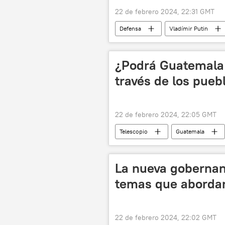
22 de febrero 2024, 22:31 GMT
Defensa
Vladímir Putin
📰 Operación rusa de desmilitarización
¿Podrá Guatemala 
través de los pueb
22 de febrero 2024, 22:05 GMT
Telescopio
Guatemala
indígenas
gobernador
La nueva gobernanz
temas que abordaro
22 de febrero 2024, 22:02 GMT