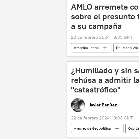
🛡️ Zonas de conflicto
AMLO arremete cont
sobre el presunto 
a su campaña
22 de febrero 2024, 19:05 GMT
América Latina
Deutsche Wel
Andrés Manuel López Obrador
¿Humillado y sin s
rehúsa a admitir l
"catastrófico"
Javier Benítez
22 de febrero 2024, 19:03 GMT
Ajedrez de Geopolítica
Occid