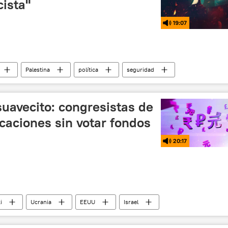
ista"
19:07
Palestina
política
seguridad
icto palestino-israelí
💬 Opinión y Análisis
suavecito: congresistas de
caciones sin votar fondos
20:17
i
Ucrania
EEUU
Israel
seguridad
💬 Opinión y Análisis