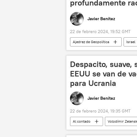
profundamente rac
Javier Benítez
22 de febrero 2024, 19:52 GMT
Ajedrez de Geopolítica
Israel
🛡️ Zonas de conflicto
📰 Confl
Despacito, suave, 
EEUU se van de va
para Ucrania
Javier Benítez
22 de febrero 2024, 19:35 GMT
Al contado
Volodímir Zelensk
Congreso de EEUU
política