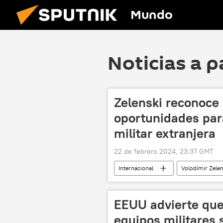
Mundo
Noticias a p
Zelenski reconoce 
oportunidades par
militar extranjera
22 de febrero 2024, 23:37 GMT
Internacional
Volodímir Zelen
📰 Operación rusa de desmilitarización
ayuda financiera
Avdéyevka
EEUU advierte que
seguridad
equipos militares 