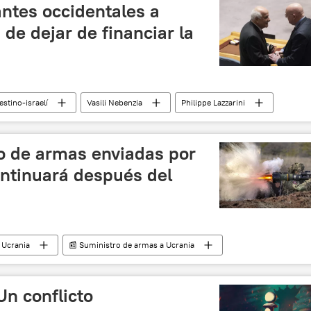
ntes occidentales a
 de dejar de financiar la
estino-israelí
Vasili Nebenzia
Philippe Lazzarini
dania
ONU
Hamás
Franja de Gaza
ío de armas enviadas por
ntinuará después del
Ucrania
📰 Suministro de armas a Ucrania
Hamás
Un conflicto