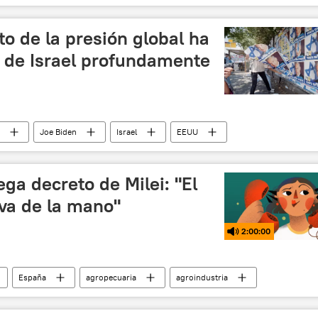
o de la presión global ha
o de Israel profundamente
Joe Biden
Israel
EEUU
ONU
Franja de Gaza
🛡️ Zonas de conflicto
ga decreto de Milei: "El
va de la mano"
2:00:00
España
agropecuaria
agroindustria
congreso