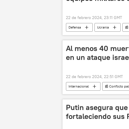
22 de febrero 2024, 23:11 GMT
Defensa
Ucrania
📰
Fuerzas Armadas de Ucrania
Al menos 40 muert
en un ataque israe
22 de febrero 2024, 22:51 GMT
Internacional
📰 Conflicto pal
ONU
Palestina
Putin asegura que
fortaleciendo sus