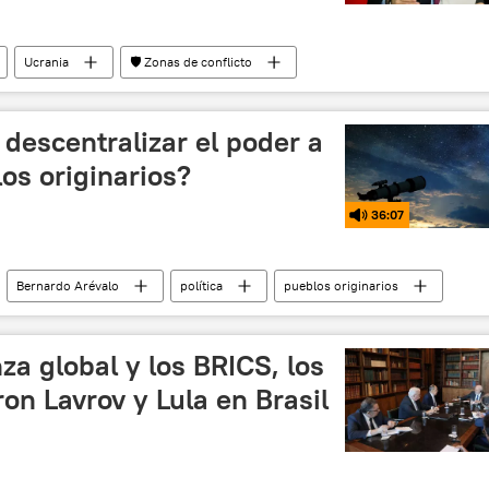
Ucrania
🛡️ Zonas de conflicto
 y desnazificación de Ucrania
Fuerzas Armadas de Rusia
descentralizar el poder a
los originarios?
36:07
Bernardo Arévalo
política
pueblos originarios
a global y los BRICS, los
n Lavrov y Lula en Brasil