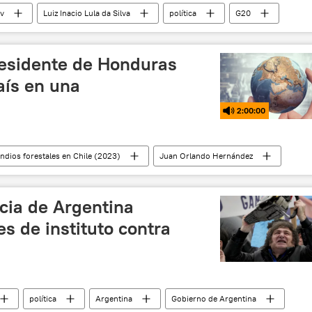
ov
Luiz Inacio Lula da Silva
política
G20
esidente de Honduras
aís en una
2:00:00
ndios forestales en Chile (2023)
Juan Orlando Hernández
EEUU
Nueva York
Partido Nacional (PN)
21)
Congreso de Honduras
icia de Argentina
Xiomara Castro
narcopolítica
narcotráfico
s de instituto contra
política
Argentina
Gobierno de Argentina