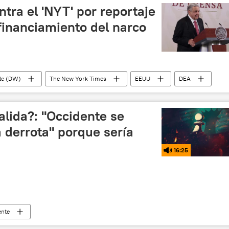
ra el 'NYT' por reportaje
financiamiento del narco
le (DW)
The New York Times
EEUU
DEA
política
seguridad
narcotráfico
México
alida?: "Occidente se
a derrota" porque sería
16:25
ente