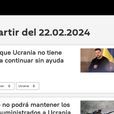
artir del 22.02.2024
que Ucrania no tiene
a continuar sin ayuda
ski
Ucrania
 y desnazificación de Ucrania
Rusia
EEUU
Fuerzas Armadas de Ucrania
política
 no podrá mantener los
suministrados a Ucrania