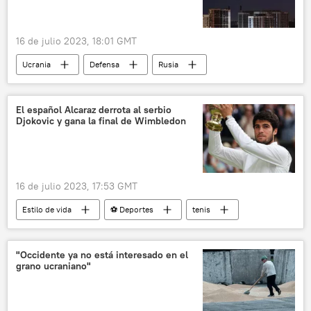
💬 Opinión y Análisis
Cumbre UE-CELAC
16 de julio 2023, 18:01 GMT
Ucrania
Defensa
Rusia
🛡️ Zonas de conflicto
📰 Operación rusa de desmilitarización y desnazificación de Ucrania
El español Alcaraz derrota al serbio
Djokovic y gana la final de Wimbledon
defensa aérea
16 de julio 2023, 17:53 GMT
Estilo de vida
⚽ Deportes
tenis
Wimbledon
Novak Djokovic
Carlos Alcaraz
"Occidente ya no está interesado en el
grano ucraniano"