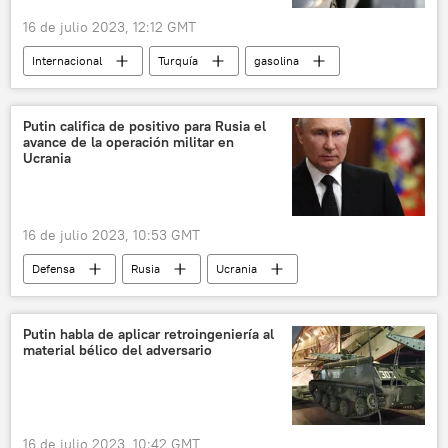
16 de julio 2023, 12:12 GMT
Internacional
Turquía
gasolina
inflación
Putin califica de positivo para Rusia el
avance de la operación militar en
Ucrania
16 de julio 2023, 10:53 GMT
Defensa
Rusia
Ucrania
📰 Operación rusa de desmilitarización y desnazificación de Ucrania
🌍 Europa
Putin habla de aplicar retroingeniería al
material bélico del adversario
16 de julio 2023, 10:42 GMT