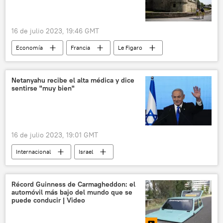
diabetes
16 de julio 2023, 19:46 GMT
Economía
Francia
Le Figaro
castillo
📈 Mercados y finanzas
Netanyahu recibe el alta médica y dice
sentirse "muy bien"
16 de julio 2023, 19:01 GMT
Internacional
Israel
Benjamín Netanyahu
🌍 Oriente Medio
Récord Guinness de Carmagheddon: el
automóvil más bajo del mundo que se
puede conducir | Video