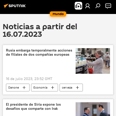
Mundo
Noticias a partir del
16.07.2023
Rusia embarga temporalmente acciones
de filiales de dos compañías europeas
16 de julio 2023, 23:52 GMT
Danone
Economía
cerveza
Rusia
Carlsberg
Ucrania
Vladímir Putin
🏛️ Compañías
El presidente de Siria expone los
desafíos que comparte con Irak
Gobierno de Rusia