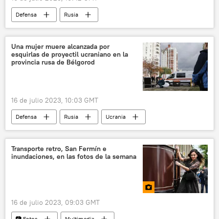
Defensa
Rusia
📰 Operación rusa de desmilitarización y desnazificación de Ucrania
Vladímir Putin
OTAN
Ucrania
Una mujer muere alcanzada por
esquirlas de proyectil ucraniano en la
🌍 Europa
provincia rusa de Bélgorod
16 de julio 2023, 10:03 GMT
Defensa
Rusia
Ucrania
🌍 Europa
🛡️ Zonas de conflicto
📰 Operación rusa de desmilitarización y desnazificación de Ucrania
Transporte retro, San Fermín e
inundaciones, en las fotos de la semana
Bélgorod
16 de julio 2023, 09:03 GMT
📷 Fotos
Multimedia