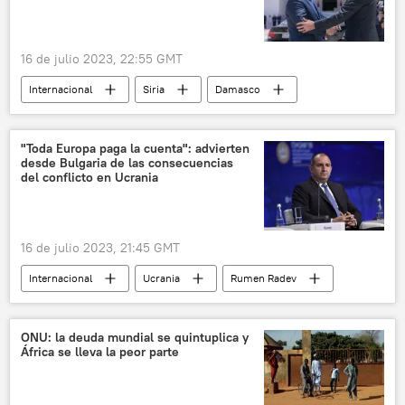
16 de julio 2023, 22:55 GMT
Internacional
Siria
Damasco
Bagdad
política
seguridad
Irak
"Toda Europa paga la cuenta": advierten
desde Bulgaria de las consecuencias
del conflicto en Ucrania
16 de julio 2023, 21:45 GMT
Internacional
Ucrania
Rumen Radev
Bulgaria
política
📰 Suministro de armas a Ucrania
ONU: la deuda mundial se quintuplica y
África se lleva la peor parte
Volodímir Zelenski
OTAN