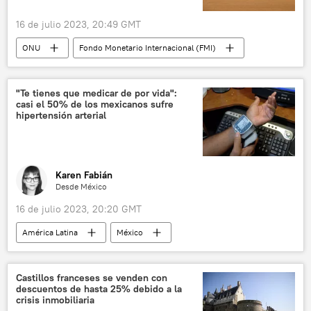
16 de julio 2023, 20:49 GMT
ONU
Fondo Monetario Internacional (FMI)
Economía
Banco Mundial
deuda
deuda pública
🌍 África
"Te tienes que medicar de por vida":
casi el 50% de los mexicanos sufre
📈 Mercados y finanzas
hipertensión arterial
Karen Fabián
Desde México
16 de julio 2023, 20:20 GMT
América Latina
México
Organización Mundial de Salud (OMS)
💗 Salud
hipertensión
Castillos franceses se venden con
descuentos de hasta 25% debido a la
💬 Opinión y Análisis
sociedad
crisis inmobiliaria