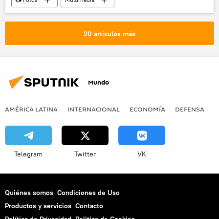
20 artículos más
Mundo
AMÉRICA LATINA
INTERNACIONAL
ECONOMÍA
DEFENSA
M
Telegram
Twitter
VK
Quiénes somos
Condiciones de Uso
Productos y servicios
Contacto