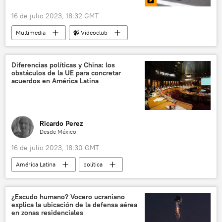
16 de julio 2023, 18:32 GMT
Multimedia
📹 Videoclub
Libro de los Récords Guinness
⚙️ Motor
Diferencias políticas y China: los
obstáculos de la UE para concretar
acuerdos en América Latina
Ricardo Perez
Desde México
16 de julio 2023, 18:30 GMT
América Latina
política
Alicia Bárcena
Andrés Manuel López Obrador
Unión Europea (UE)
EEUU
CELAC
¿Escudo humano? Vocero ucraniano
explica la ubicación de la defensa aérea
Mercosur
China
Argentina
en zonas residenciales