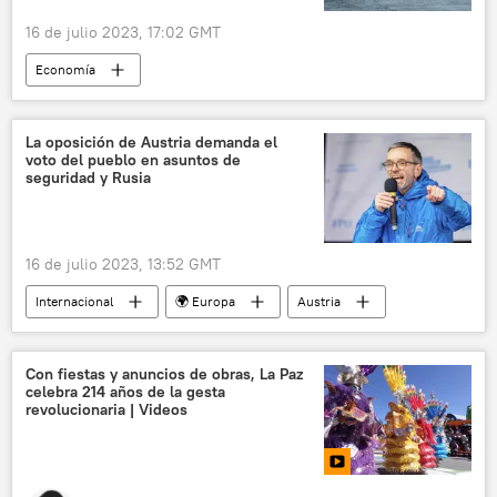
16 de julio 2023, 17:02 GMT
Economía
📰 El acuerdo alimentario de Estambul
crisis humanitaria
Rusia
La oposición de Austria demanda el
voto del pueblo en asuntos de
🌍 Oriente Medio
Turquía
Ucrania
seguridad y Rusia
Aydin Sezer
16 de julio 2023, 13:52 GMT
Internacional
🌍 Europa
Austria
Karl Nehammer
Rusia
política
Con fiestas y anuncios de obras, La Paz
celebra 214 años de la gesta
revolucionaria | Videos