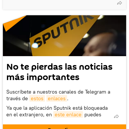
No te pierdas las noticias
más importantes
Suscríbete a nuestros canales de Telegram a
través de
estos
enlaces
.
Ya que la aplicación Sputnik está bloqueada
en el extranjero, en
este enlace
puedes
descargarla e instalarla en tu dispositivo
móvil (¡solo para Android!).