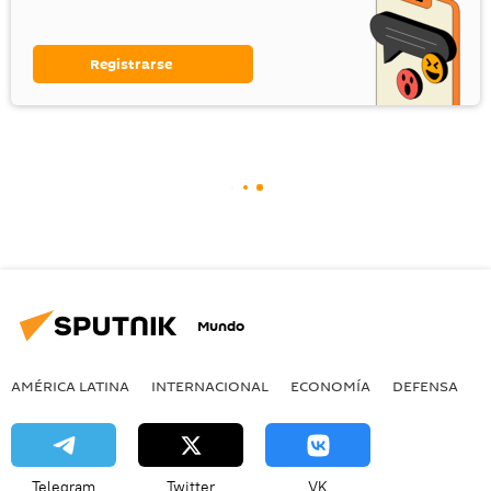
Registrarse
Mundo
AMÉRICA LATINA
INTERNACIONAL
ECONOMÍA
DEFENSA
M
Telegram
Twitter
VK