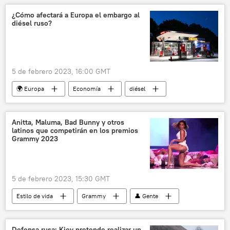
¿Cómo afectará a Europa el embargo al
diésel ruso?
5 de febrero 2023, 16:00 GMT
🌍 Europa
Economía
diésel
📈 Mercados y finanzas
📰 Consecuencias económicas de las sanciones occidentales contra Rusia
Anitta, Maluma, Bad Bunny y otros
latinos que competirán en los premios
Grammy 2023
5 de febrero 2023, 15:30 GMT
Estilo de vida
Grammy
👤 Gente
EEUU
música
🎭 Arte y cultura
Defensa rusa: Kiev pretende realizar un