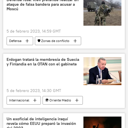
ataque de falsa bandera para acusar a
Moscú
5 de febrero 2023, 14:59 GMT
Defensa
🛡️ Zonas de conflicto
📰 Operación rusa de desmilitarización y desnazificación de Ucrania
Rusia
Ucrania
Kramatorsk
Erdogan tratará la membresía de Suecia
y Finlandia en la OTAN con el gabinete
5 de febrero 2023, 14:30 GMT
Internacional
🌍 Oriente Medio
Suecia
Finlandia
Turquía
OTAN
Recep Tayyip Erdogan
Un exoficial de inteligencia iraquí
revela cómo EEUU preparó la invasión