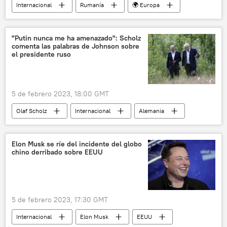
Internacional
Rumanía
🌍 Europa
clima
medioambiente
avalancha
"Putin nunca me ha amenazado": Scholz
comenta las palabras de Johnson sobre
el presidente ruso
5 de febrero 2023, 18:00 GMT
Olaf Scholz
Internacional
Alemania
🌍 Europa
Rusia
📰 Operación rusa de desmilitarización y desnazificación de Ucrania
Elon Musk se ríe del incidente del globo
chino derribado sobre EEUU
Ucrania
5 de febrero 2023, 17:30 GMT
Internacional
Elon Musk
EEUU