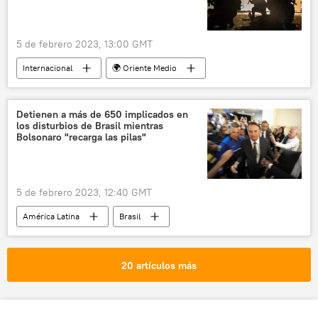
5 de febrero 2023, 13:00 GMT
Internacional
🌍 Oriente Medio
Israel
Cisjordania
Fuerzas de Defensa de Israel (FDI)
Detienen a más de 650 implicados en
los disturbios de Brasil mientras
Yihad Islámica
Bolsonaro "recarga las pilas"
5 de febrero 2023, 12:40 GMT
América Latina
Brasil
📰 Disturbios contra Lula en Brasil
Jair Bolsonaro
Luiz Inacio Lula da Silva
20 artículos más