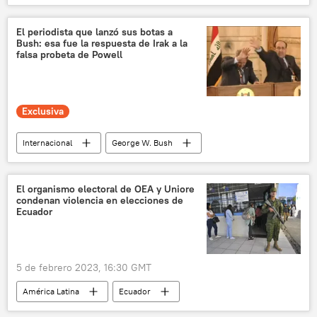
📰 Incidente del globo chino en EEUU
globo
El periodista que lanzó sus botas a
Bush: esa fue la respuesta de Irak a la
falsa probeta de Powell
Exclusiva
Internacional
George W. Bush
EEUU
Irak
🛡️ Zonas de conflicto
🌍 Oriente Medio
💬 Opinión y Análisis
El organismo electoral de OEA y Uniore
condenan violencia en elecciones de
🛡️ Historias militares
Guerra de Irak (2003)
Ecuador
5 de febrero 2023, 16:30 GMT
América Latina
Ecuador
Organización de Estados Americanos (OEA)