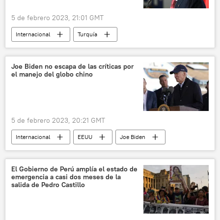
5 de febrero 2023, 21:01 GMT
Internacional
Turquía
Recep Tayyip Erdogan
política
OTAN
Suecia
Finlandia
Joe Biden no escapa de las críticas por
el manejo del globo chino
EEUU
5 de febrero 2023, 20:21 GMT
Internacional
EEUU
Joe Biden
política
China
El Gobierno de Perú amplía el estado de
emergencia a casi dos meses de la
salida de Pedro Castillo