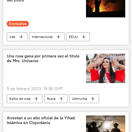
del 2003
Exclusiva
Irak
Internacional
EEUU
🛡️ Zonas de conflicto
🌍 Oriente Medio
💬 Opinión y Análisis
🛡️ Historias militares
Una rusa gana por primera vez el título
de Mrs. Universo
Guerra de Irak (2003)
5 de febrero 2023, 13:30 GMT
Estilo de vida
Rusia
Udmurtia
Arrestan a un alto oficial de la Yihad
Islámica en Cisjordania