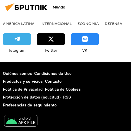
Mundo
AMÉRICA LATINA
INTERNACIONAL
ECONOMÍA
DEFENSA
M
Telegram
Twitter
VK
Quiénes somos
Condiciones de Uso
Productos y servicios
Contacto
Política de Privacidad
Politica de Cookies
Protección de datos (solicitud)
RSS
Preferencias de seguimiento