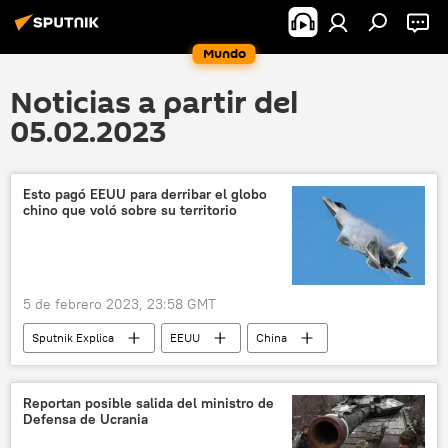
Mundo
Noticias a partir del
05.02.2023
Esto pagó EEUU para derribar el globo
chino que voló sobre su territorio
5 de febrero 2023, 23:58 GMT
Sputnik Explica
EEUU
China
Joe Biden
F-22
Reportan posible salida del ministro de
Defensa de Ucrania