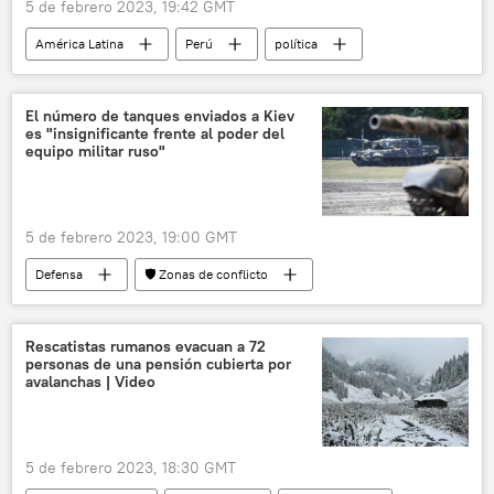
5 de febrero 2023, 19:42 GMT
América Latina
Perú
política
El número de tanques enviados a Kiev
es "insignificante frente al poder del
equipo militar ruso"
5 de febrero 2023, 19:00 GMT
Defensa
🛡️ Zonas de conflicto
📰 Suministro de armas a Ucrania
Ucrania
Rusia
Rescatistas rumanos evacuan a 72
personas de una pensión cubierta por
📰 Operación rusa de desmilitarización y desnazificación de Ucrania
avalanchas | Video
🛡️ Fuerzas Armadas
OTAN
5 de febrero 2023, 18:30 GMT