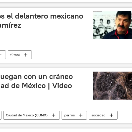
ños el delantero mexicano
Ramírez
fútbol
 juegan con un cráneo
ad de México | Video
Ciudad de México (CDMX)
perros
sociedad