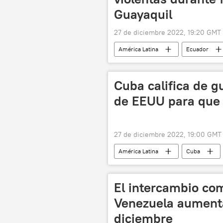
Guayaquil
27 de diciembre 2022, 19:20 GMT
América Latina
Ecuador
Cuba califica de g
de EEUU para que 
27 de diciembre 2022, 19:00 GMT
América Latina
Cuba
El intercambio co
Venezuela aument
diciembre