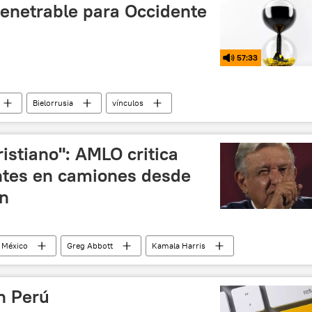
penetrable para Occidente
57:33
Bielorrusia
vínculos
osovo
istiano": AMLO critica
ntes en camiones desde
on
México
Greg Abbott
Kamala Harris
Washington
Texas
política
religión
n Perú