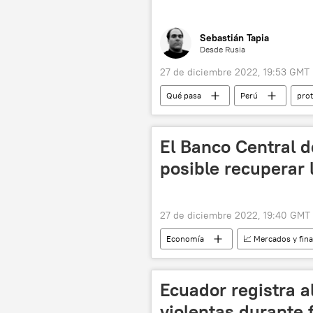
Sebastián Tapia
Desde Rusia
27 de diciembre 2022, 19:53 GMT
Qué pasa
Perú
prot
El Banco Central 
posible recuperar 
27 de diciembre 2022, 19:40 GMT
Economía
📈 Mercados y fin
📰 Consecuencias económicas de las sa
Ecuador registra 
violentas durante 