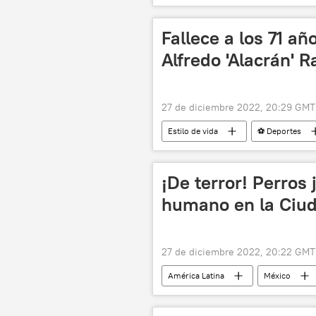
Fallece a los 71 a
Alfredo 'Alacrán' 
27 de diciembre 2022, 20:29 GMT
Estilo de vida
⚽ Deportes
¡De terror! Perros
humano en la Ciud
27 de diciembre 2022, 20:22 GMT
América Latina
México
cráneos
💢 Insólito