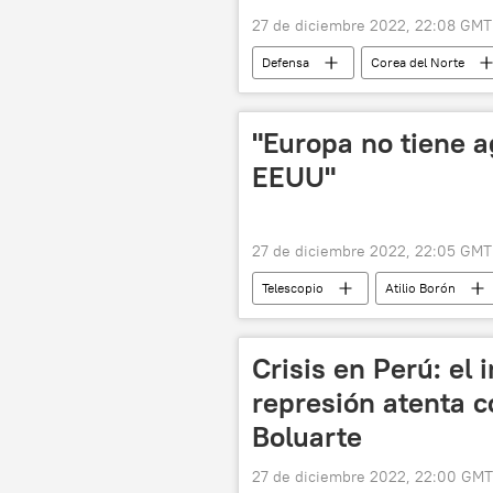
27 de diciembre 2022, 22:08 GMT
Defensa
Corea del Norte
"Europa no tiene a
EEUU"
27 de diciembre 2022, 22:05 GMT
Telescopio
Atilio Borón
república popular de Donetsk
📰 Proceso unionista de Donetsk, Luga
Crisis en Perú: el
EEUU
represión atenta c
Boluarte
27 de diciembre 2022, 22:00 GMT