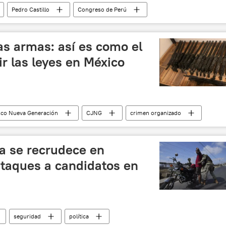
Pedro Castillo
Congreso de Perú
Perú
CIDH
Luiz Inacio Lula da Silva
Elecciones generales en Brasil (2022)
as armas: así es como el
ción de Castillo
ir las leyes en México
isco Nueva Generación
CJNG
crimen organizado
mas
control de armas
ca se recrudece en
ataques a candidatos en
seguridad
política