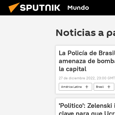
Mundo
Noticias a p
La Policía de Brasi
amenaza de bomba 
la capital
27 de diciembre 2022, 23:00 GMT
América Latina
Brasil
'Politico': Zelensk
clave para que Ucr