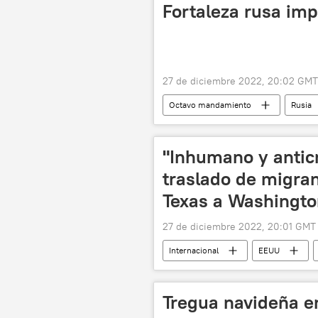
Fortaleza rusa im
27 de diciembre 2022, 20:02 GMT
Octavo mandamiento
Rusia
República Serbia de Krajina
K
"Inhumano y anticr
traslado de migra
Texas a Washingt
27 de diciembre 2022, 20:01 GMT
Internacional
EEUU
Andrés Manuel López Obrador
Tregua navideña e