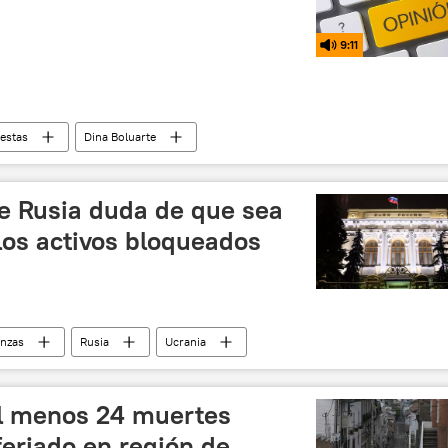
9:11
estas
Dina Boluarte
de Rusia duda de que sea
los activos bloqueados
anzas
Rusia
Ucrania
nciones occidentales contra Rusia
al menos 24 muertes
feriado en región de