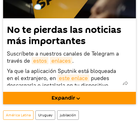
No te pierdas las noticias
más importantes
Suscríbete a nuestros canales de Telegram a
través de
estos
enlaces
.
Ya que la aplicación Sputnik está bloqueada
en el extranjero, en
este enlace
puedes
descargarla e instalarla en tu dispositivo
móvil (¡solo para Android!).
Expandir
También tenemos una cuenta
en la red 
social rusa VK
.
América Latina
Uruguay
jubilación