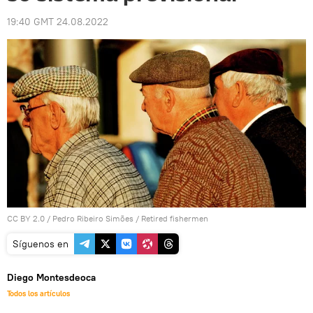
19:40 GMT 24.08.2022
CC BY 2.0
/
Pedro Ribeiro Simões
/
Retired fishermen
Síguenos en
Diego Montesdeoca
Todos los artículos