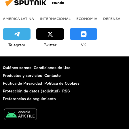
Mundo
AMÉRICA LATINA
INTERNACIONAL
ECONOMÍA
DEFENSA
M
Telegram
Twitter
VK
Quiénes somos
Condiciones de Uso
Productos y servicios
Contacto
Política de Privacidad
Politica de Cookies
Protección de datos (solicitud)
RSS
Preferencias de seguimiento