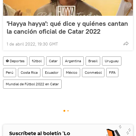
'Hayya hayya': qué dice y quiénes cantan
la canción oficial de Catar 2022
1 de abril 2022, 19:30 GMT
⚽ Deportes
fútbol
Catar
Argentina
Brasil
Uruguay
Perú
Costa Rica
Ecuador
México
Conmebol
FIFA
Mundial de Fútbol 2022 en Catar
Suscríbete al boletín 'Lo