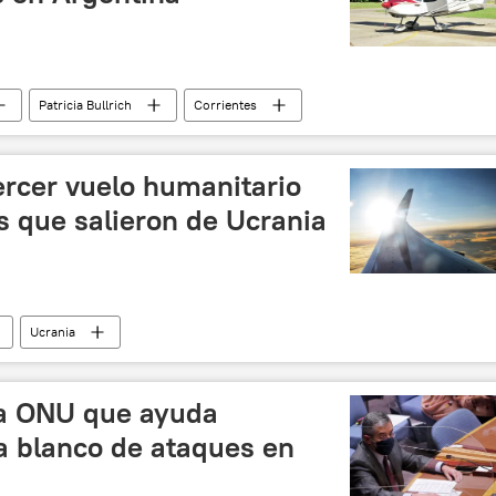
Patricia Bullrich
Corrientes
Unión Cívica Radical (UCR)
Mauricio Macri
ercer vuelo humanitario
s que salieron de Ucrania
Ucrania
 y desnazificación de Ucrania
la ONU que ayuda
a blanco de ataques en