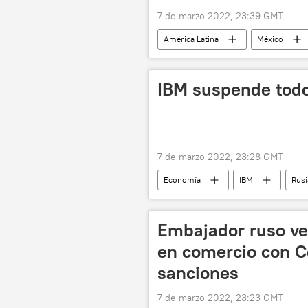
7 de marzo 2022, 23:39 GMT
América Latina
México
📰 Operación rusa de desmilitarización
IBM suspende todo
7 de marzo 2022, 23:28 GMT
Economía
IBM
Rusi
📰 Operación rusa de desmilitarización
Embajador ruso ve 
en comercio con C
sanciones
7 de marzo 2022, 23:23 GMT