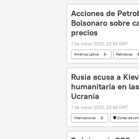
Acciones de Petro
Bolsonaro sobre ca
precios
7 de marzo 2022, 22:54 GMT
América Latina
Petrobras
Rusia acusa a Kiev
humanitaria en la
Ucrania
7 de marzo 2022, 22:49 GMT
Internacional
🛡️ Zonas de con
📰 Operación rusa de desmilitarización