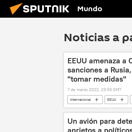
Mundo
Noticias a p
EEUU amenaza a Ch
sanciones a Rusia
"tomar medidas"
7 de marzo 2022, 23:59 GMT
Internacional
EEUU
📰 Operación rusa de desmilitarización
Un avión para det
aprietos a polític