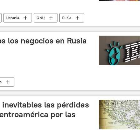
Ucrania
ONU
Rusia
 y desnazificación de Ucrania
Andrés Manuel López Obrador
s los negocios en Rusia
a
 y desnazificación de Ucrania
sanciones
inevitables las pérdidas
entroamérica por las