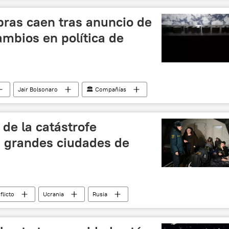
bras caen tras anuncio de
mbios en política de
Jair Bolsonaro
🏛️ Compañías
 de la catástrofe
s grandes ciudades de
flicto
Ucrania
Rusia
 y desnazificación de Ucrania