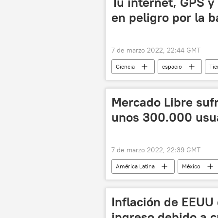
Tu internet, GPS y
en peligro por la 
7 de marzo 2022, 22:44 GMT
Ciencia
espacio
Tie
basura espacial
Mercado Libre sufr
unos 300.000 usua
7 de marzo 2022, 22:39 GMT
América Latina
México
Mercado Libre
comercio elec
Inflación de EEUU
ingreso debido a c