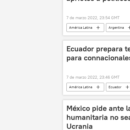
7 de marzo 2022, 23:54 GMT
América Latina
Argentina
Propuesta Republicana (PRO)
incendios forestales
Ecuador prepara t
para connacionale
7 de marzo 2022, 23:46 GMT
América Latina
Ecuador
📰 Operación rusa de desmilitarización
México pide ante 
humanitaria no se
Ucrania