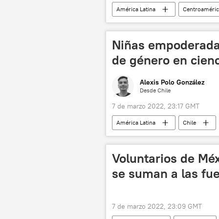
América Latina
Centroaméric
📰 Operación rusa de desmilitarización
📈 Mercados y finanzas
Niñas empoderadas
de género en cienc
Alexis Polo González
Desde Chile
7 de marzo 2022, 23:17 GMT
América Latina
Chile
educación
brecha de género
Voluntarios de Méx
se suman a las fu
7 de marzo 2022, 23:09 GMT