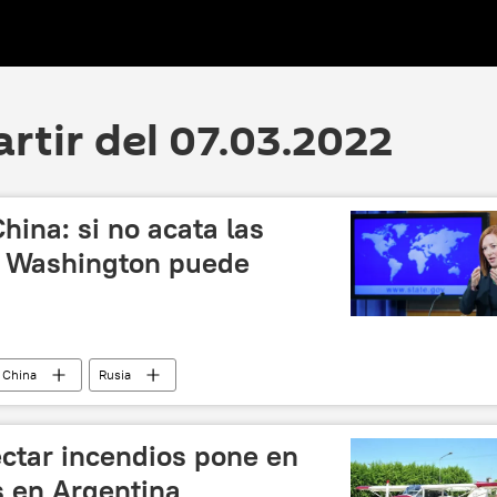
artir del 07.03.2022
ina: si no acata las
, Washington puede
China
Rusia
 y desnazificación de Ucrania
ectar incendios pone en
os en Argentina