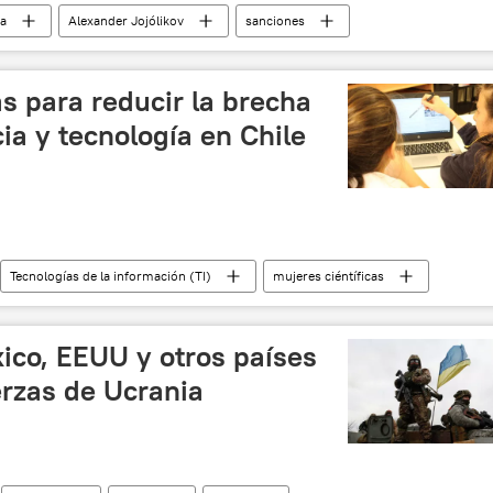
a
Alexander Jojólikov
sanciones
 y desnazificación de Ucrania
Rusia
 para reducir la brecha
ia y tecnología en Chile
Tecnologías de la información (TI)
mujeres ciéntíficas
📝 Reportajes
ico, EEUU y otros países
erzas de Ucrania