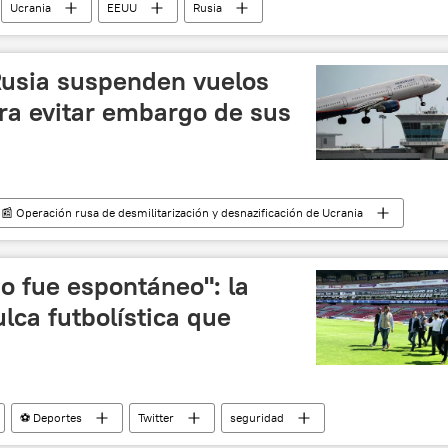
Ucrania
EEUU
Rusia
 y desnazificación de Ucrania
Rusia suspenden vuelos
ra evitar embargo de sus
📰 Operación rusa de desmilitarización y desnazificación de Ucrania
o fue espontáneo": la
fulca futbolística que
⚽ Deportes
Twitter
seguridad
ifulca en el estadio de futbol de Querétaro