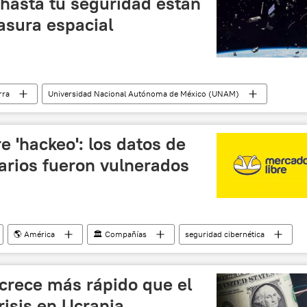
 hasta tu seguridad están
basura espacial
rra
Universidad Nacional Autónoma de México (UNAM)
e 'hackeo': los datos de
rios fueron vulnerados
🌎 América
🏛️ Compañías
seguridad cibernética
trónico
 crece más rápido que el
risis en Ucrania