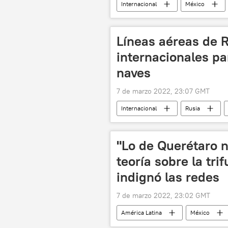
Internacional
México
📰 Operación rusa de desmilitarización
Líneas aéreas de 
internacionales pa
naves
7 de marzo 2022, 23:07 GMT
Internacional
Rusia
"Lo de Querétaro n
teoría sobre la tri
indignó las redes
7 de marzo 2022, 23:02 GMT
América Latina
México
Querétaro
fútbol
Tr