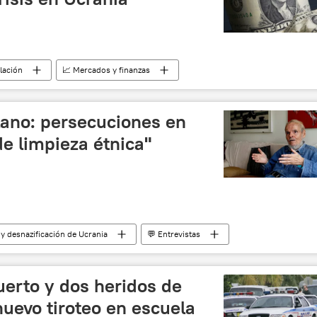
flación
📈 Mercados y finanzas
 y desnazificación de Ucrania
lano: persecuciones en
e limpieza étnica"
 y desnazificación de Ucrania
💬 Entrevistas
crania
nazismo
limpieza étnica
Rusia
onbás
Internacional
fascismo
Venezuela
erto y dos heridos de
uevo tiroteo en escuela