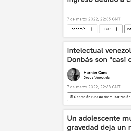
7 de marzo 2022, 22:35 GMT
Economía
EEUU
in
📰 Operación rusa de desmilitarización
Intelectual venezo
Donbás son "casi d
Hernán Cano
Desde Venezuela
7 de marzo 2022, 22:33 GMT
📰 Operación rusa de desmilitarización
hegemonía
OTAN
U
Lugansk
Donetsk
D
Un adolescente mu
Luis Britto
gravedad deja un n