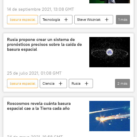
14 de septiembre 2021, 13:08 GMT
basura espacial
Tecnología
Steve Wozniak
1
más
🚀 Conquista espacial
Rusia propone crear un sistema de
pronósticos precisos sobre la caída de
basura espacial
25 de julio 2021, 01:08 GMT
basura espacial
Ciencia
Rusia
2
más
espacio
El Salón MAKS 2021
Roscosmos revela cuánta basura
espacial cae a la Tierra cada año