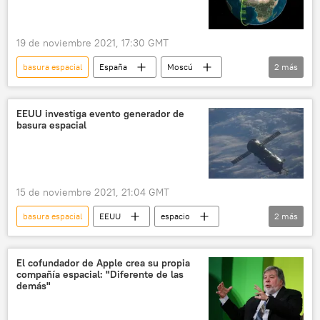
19 de noviembre 2021, 17:30 GMT
basura espacial
España
Moscú
2
más
espacio
Ejército del Aire de España
EEUU investiga evento generador de
basura espacial
15 de noviembre 2021, 21:04 GMT
basura espacial
EEUU
espacio
2
más
Tecnología
🚀 Conquista espacial
El cofundador de Apple crea su propia
compañía espacial: "Diferente de las
demás"