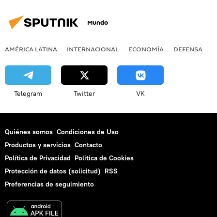
Mundo
AMÉRICA LATINA
INTERNACIONAL
ECONOMÍA
DEFENSA
M
Telegram
Twitter
VK
Quiénes somos
Condiciones de Uso
Productos y servicios
Contacto
Política de Privacidad
Politica de Cookies
Protección de datos (solicitud)
RSS
Preferencias de seguimiento