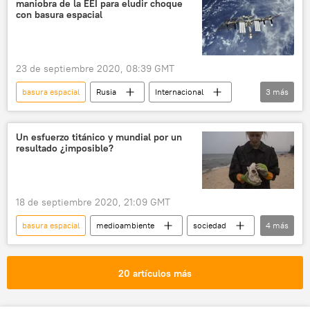
maniobra de la EEI para eludir choque
con basura espacial
23 de septiembre 2020, 08:39 GMT
basura espacial
Rusia
Internacional
3
más
espacio
Ciencia
noticias
Un esfuerzo titánico y mundial por un
resultado ¿imposible?
18 de septiembre 2020, 21:09 GMT
basura espacial
medioambiente
sociedad
4
más
basura
costas
residuos
noticias
20 artículos más