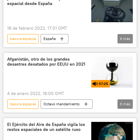
espacial desde España
18 de febrero 2022, 17:01 GMT
basura espacial
España
6
más
Agencia Espacial Europea (ESA)
Tenerife
Teide
espacio
Afganistán, otro de los grandes
desastres desatados por EEUU en 2021
Estación Espacial Internacional (EEI)
satélites
57:25
4 de enero 2022, 18:00 GMT
basura espacial
Octavo mandamiento
5
más
EEUU
OTAN
Alemania
Afganistán
Angela Merkel
El Ejército del Aire de España vigila los
restos espaciales de un satélite ruso