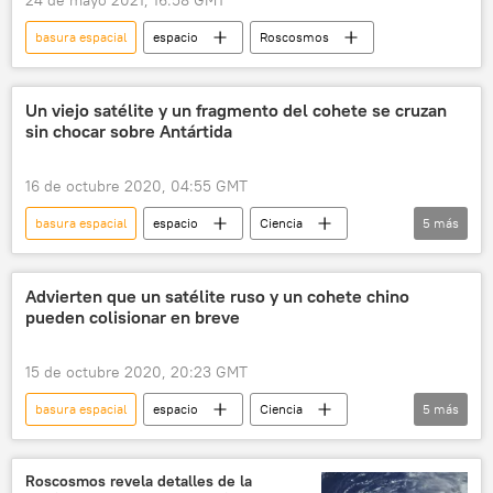
24 de mayo 2021, 16:58 GMT
basura espacial
espacio
Roscosmos
Un viejo satélite y un fragmento del cohete se cruzan
sin chocar sobre Antártida
16 de octubre 2020, 04:55 GMT
basura espacial
espacio
Ciencia
5
más
satélites
China
Antártida
Rusia
noticias
Advierten que un satélite ruso y un cohete chino
pueden colisionar en breve
15 de octubre 2020, 20:23 GMT
basura espacial
espacio
Ciencia
5
más
China
satélites
colisión
Rusia
noticias
Roscosmos revela detalles de la