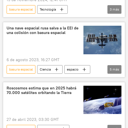
basura espacial
Tecnología
3
más
Estación Espacial Internacional (EEI)
espacio
🚀 Conquista espacial
Una nave espacial rusa salva a la EEI de
una colisión con basura espacial
6 de agosto 2023, 16:27 GMT
basura espacial
Ciencia
espacio
5
más
🚀 Conquista espacial
Roscosmos
NASA
Estación Espacial Internacional (EEI)
Roscosmos estima que en 2025 habrá
70.000 satélites orbitando la Tierra
Progress (carguero espacial)
27 de abril 2023, 03:30 GMT