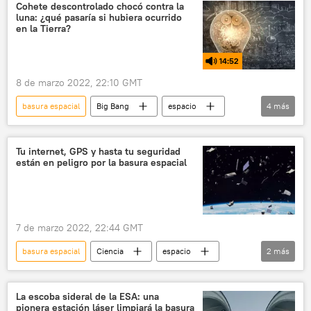
🌍 África
Cohete descontrolado chocó contra la
luna: ¿qué pasaría si hubiera ocurrido
en la Tierra?
14:52
8 de marzo 2022, 22:10 GMT
basura espacial
Big Bang
espacio
4
más
Elon Musk
Agencia Espacial Europea (ESA)
basura
contaminación
Tu internet, GPS y hasta tu seguridad
están en peligro por la basura espacial
7 de marzo 2022, 22:44 GMT
basura espacial
Ciencia
espacio
2
más
Tierra
Universidad Nacional Autónoma de México (UNAM)
La escoba sideral de la ESA: una
pionera estación láser limpiará la basura