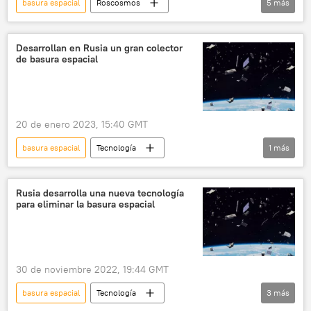
basura espacial
Roscosmos
5
más
Vladímir Soloviov
satélites
🚀 Conquista espacial
Ciencia
Desarrollan en Rusia un gran colector
de basura espacial
espacio
20 de enero 2023, 15:40 GMT
basura espacial
Tecnología
1
más
🚀 Conquista espacial
Rusia desarrolla una nueva tecnología
para eliminar la basura espacial
30 de noviembre 2022, 19:44 GMT
basura espacial
Tecnología
3
más