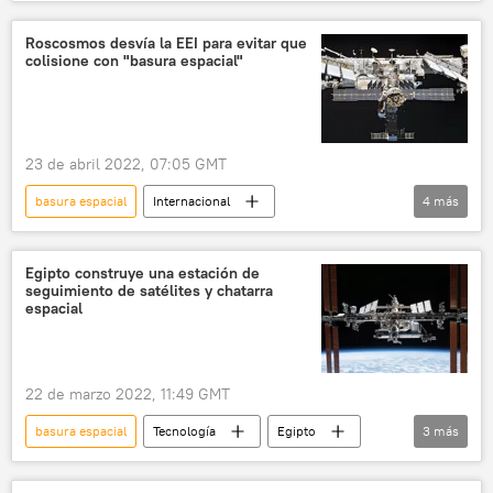
🚀 Conquista espacial
basura
Rusia
Roscosmos desvía la EEI para evitar que
colisione con "basura espacial"
23 de abril 2022, 07:05 GMT
basura espacial
Internacional
4
más
🚀 Conquista espacial
espacio
Roscosmos
Egipto construye una estación de
seguimiento de satélites y chatarra
Estación Espacial Internacional (EEI)
espacial
22 de marzo 2022, 11:49 GMT
basura espacial
Tecnología
Egipto
3
más
🚀 Conquista espacial
estación espacial