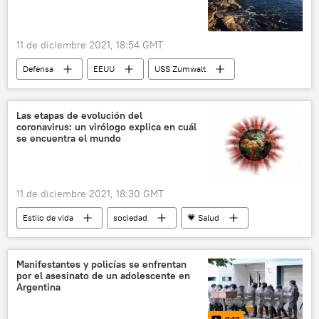
11 de diciembre 2021, 18:54 GMT
Defensa
EEUU
USS Zumwalt
Las etapas de evolución del
coronavirus: un virólogo explica en cuál
se encuentra el mundo
11 de diciembre 2021, 18:30 GMT
Estilo de vida
sociedad
💗 Salud
Organización Mundial de la Salud
ómicron (variante de SARS-CoV-2)
Manifestantes y policías se enfrentan
por el asesinato de un adolescente en
Argentina