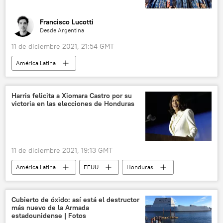
Francisco Lucotti
Desde Argentina
11 de diciembre 2021, 21:54 GMT
América Latina
Fondo Monetario Internacional (FMI)
Argentina
movilización
Harris felicita a Xiomara Castro por su
victoria en las elecciones de Honduras
11 de diciembre 2021, 19:13 GMT
América Latina
EEUU
Honduras
Kamala Harris
Xiomara Castro
Elecciones generales en Honduras (2021)
Cubierto de óxido: así está el destructor
más nuevo de la Armada
estadounidense | Fotos