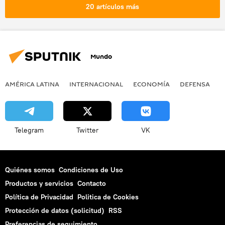
20 artículos más
Mundo
AMÉRICA LATINA
INTERNACIONAL
ECONOMÍA
DEFENSA
M
Telegram
Twitter
VK
Quiénes somos
Condiciones de Uso
Productos y servicios
Contacto
Política de Privacidad
Politica de Cookies
Protección de datos (solicitud)
RSS
Preferencias de seguimiento