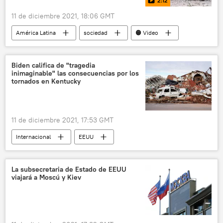
2:12
11 de diciembre 2021, 18:06 GMT
América Latina
sociedad
🟠 Video
Argentina
asesinato
protestas
Télam
Biden califica de "tragedia
inimaginable" las consecuencias por los
tornados en Kentucky
11 de diciembre 2021, 17:53 GMT
Internacional
EEUU
desastres naturales
tornado
La subsecretaria de Estado de EEUU
viajará a Moscú y Kiev