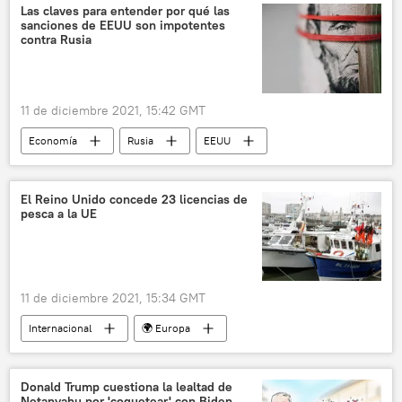
ómicron (variante de SARS-CoV-2)
Las claves para entender por qué las
sanciones de EEUU son impotentes
contra Rusia
11 de diciembre 2021, 15:42 GMT
Economía
Rusia
EEUU
sanciones
📈 Mercados y finanzas
Nord Stream 2
El Reino Unido concede 23 licencias de
pesca a la UE
11 de diciembre 2021, 15:34 GMT
Internacional
🌍 Europa
Reino Unido
Brexit
pesca
Unión Europea (UE)
Donald Trump cuestiona la lealtad de
Netanyahu por 'coquetear' con Biden