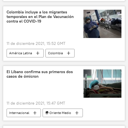
Universidad Nacional Autónoma de México (UNAM)
Vaticano
Iglesia católica
🌎 América
Colombia incluye a los migrantes
temporales en el Plan de Vacunación
México
Virgen de Guadalupe
contra el COVID-19
🎭 Arte y cultura
11 de diciembre 2021, 15:52 GMT
América Latina
Colombia
vacunación contra el COVID-19
migración
El Líbano confirma sus primeros dos
casos de ómicron
11 de diciembre 2021, 15:47 GMT
Internacional
🌍 Oriente Medio
Líbano
pandemia de coronavirus