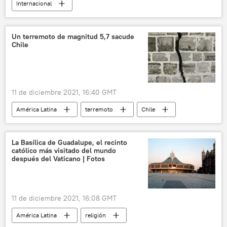
Internacional
📰 Caso del fundador de WikiLeaks Julian Assange
EEUU
Reino Unido
📊 Encuestas
Un terremoto de magnitud 5,7 sacude
Chile
Julian Assange
WikiLeaks
Australia
11 de diciembre 2021, 16:40 GMT
América Latina
terremoto
Chile
La Basílica de Guadalupe, el recinto
católico más visitado del mundo
después del Vaticano | Fotos
11 de diciembre 2021, 16:08 GMT
América Latina
religión